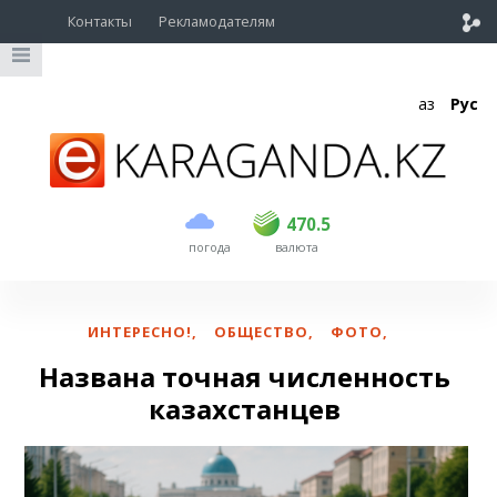
Контакты
Рекламодателям
Қаз
Рус
покупка
продажа
USD
469.5
470.5
470.5
погода
валюта
EUR
539
543
RUB
5.45
5.53
ИНТЕРЕСНО!
,
ОБЩЕСТВО
,
ФОТО
,
Названа точная численность
казахстанцев