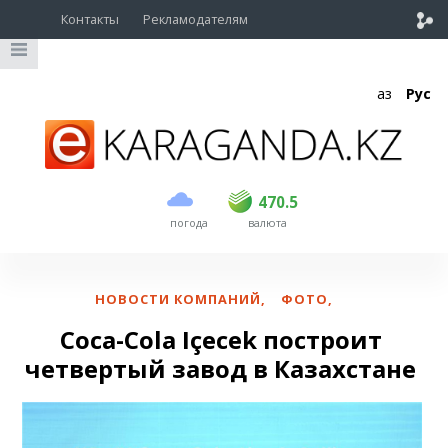
Контакты
Рекламодателям
Қаз
Рус
покупка
продажа
USD
468.5
470.5
470.5
погода
валюта
EUR
539
544
RUB
5.51
5.58
НОВОСТИ КОМПАНИЙ
,
ФОТО
,
Coca-Cola Içecek построит
четвертый завод в Казахстане