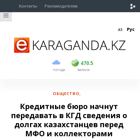
Контакты
Рекламодателям
Қаз
Рус
покупка
продажа
USD
468.5
470.5
470.5
погода
валюта
EUR
539
544
RUB
5.51
5.58
ОБЩЕСТВО
,
Кредитные бюро начнут
передавать в КГД сведения о
долгах казахстанцев перед
МФО и коллекторами