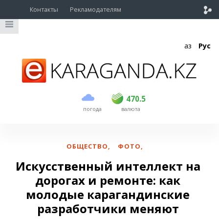
Контакты
Рекламодателям
Қаз
Рус
покупка
продажа
USD
469.5
470.5
470.5
погода
валюта
EUR
539
543
RUB
5.45
5.53
ОБЩЕСТВО
,
ФОТО
,
Искусственный интеллект на
дорогах и ремонте: как
молодые карагандинские
разработчики меняют