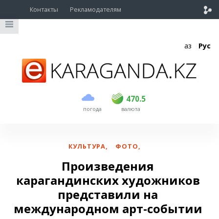
Контакты
Рекламодателям
Қаз
Рус
покупка
продажа
USD
468.5
470.5
470.5
погода
валюта
EUR
539
544
RUB
5.51
5.58
КУЛЬТУРА
,
ФОТО
,
Произведения
карагандинских художников
представили на
международном арт-событии