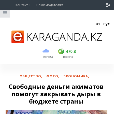
Контакты
Рекламодателям
Қаз
Рус
покупка
продажа
USD
468.5
470.8
470.8
погода
валюта
EUR
539
541.5
RUB
5.53
5.6
ОБЩЕСТВО
,
ФОТО
,
ЭКОНОМИКА
,
Свободные деньги акиматов
помогут закрывать дыры в
бюджете страны