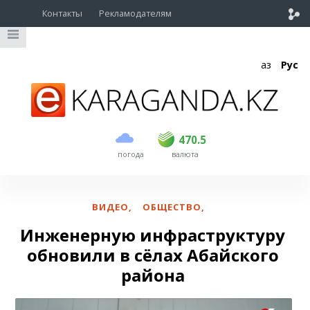
Контакты
Рекламодателям
Қаз
Рус
покупка
продажа
USD
469.5
470.5
470.5
погода
валюта
EUR
539
543
RUB
5.45
5.53
ВИДЕО
,
ОБЩЕСТВО
,
Инженерную инфраструктуру
обновили в сёлах Абайского
района