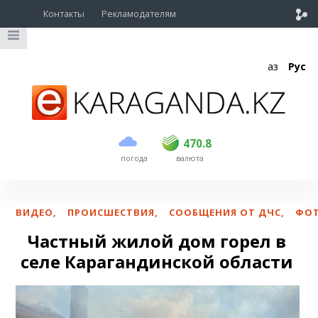
Контакты
Рекламодателям
Қаз
Рус
покупка
продажа
USD
468.5
470.8
470.8
погода
валюта
EUR
539
541.5
RUB
5.53
5.6
ВИДЕО
,
ПРОИСШЕСТВИЯ
,
СООБЩЕНИЯ ОТ ДЧС
,
ФО
Частный жилой дом горел в
селе Карагандинской области