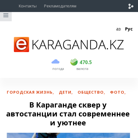
Контакты
Рекламодателям
Қаз
Рус
покупка
продажа
USD
468.5
470.5
470.5
погода
валюта
EUR
539
544
RUB
5.53
5.6
ГОРОДСКАЯ ЖИЗНЬ
,
ДЕТИ
,
ОБЩЕСТВО
,
ФОТО
,
В Караганде сквер у
автостанции стал современнее
и уютнее