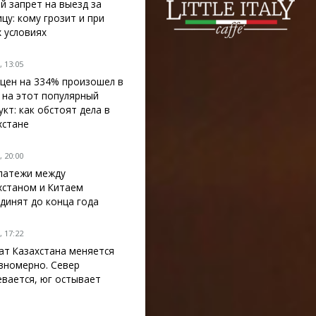
й запрет на выезд за
ицу: кому грозит и при
х условиях
 13:05
 цен на 334% произошел в
 на этот популярный
укт: как обстоят дела в
хстане
 20:00
латежи между
хстаном и Китаем
динят до конца года
 17:22
ат Казахстана меняется
вномерно. Север
евается, юг остывает