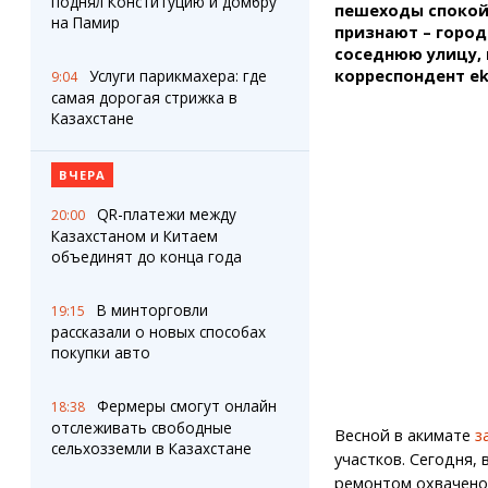
поднял Конституцию и домбру
пешеходы спокойн
на Памир
признают – город
соседнюю улицу, 
корреспондент ek
Услуги парикмахера: где
9:04
самая дорогая стрижка в
Казахстане
ВЧЕРА
QR-платежи между
20:00
Казахстаном и Китаем
объединят до конца года
В минторговли
19:15
рассказали о новых способах
покупки авто
Фермеры смогут онлайн
18:38
отслеживать свободные
Весной в акимате
з
сельхозземли в Казахстане
участков. Сегодня,
ремонтом охвачено