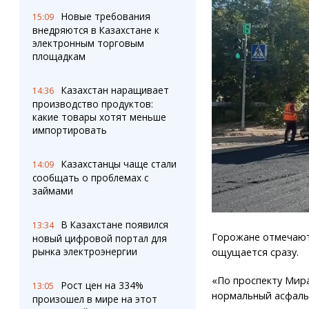
Новые требования
15:09
внедряются в Казахстане к
электронным торговым
площадкам
Казахстан наращивает
14:36
производство продуктов:
какие товары хотят меньше
импортировать
Казахстанцы чаще стали
14:09
сообщать о проблемах с
займами
В Казахстане появился
13:34
Горожане отмечают,
новый цифровой портал для
рынка электроэнергии
ощущается сразу.
«По проспекту Мира
Рост цен на 334%
13:05
нормальный асфальт
произошел в мире на этот