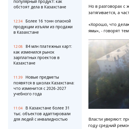
популярный продукт: как
Но в разговорах с 
обстоят дела в Казахстане
затягивается, а ча
Более 16 тонн опасной
12:34
«Хорошо, что делаю
продукции изъяли из продажи
ямы», - говорят те
в Казахстане
84 млн платежных карт:
12:08
как изменился рынок
зарплатных проектов в
Казахстане
Новые предметы
11:39
появятся в школах Казахстана:
что изменится с 2026-2027
учебного года
В Казахстане более 31
11:04
тыс. объектов адаптировали
Власти уверяют: про
для людей с инвалидностью
году средний ремо