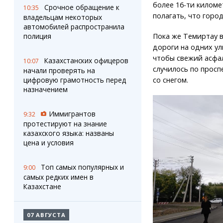
более 16-ти киломе
Срочное обращение к
10:35
полагать, что горо
владельцам некоторых
автомобилей распространила
Пока же Темиртау в
полиция
дороги на одних ул
чтобы свежий асфал
Казахстанских офицеров
10:07
случилось по просп
начали проверять на
со снегом.
цифровую грамотность перед
назначением
Иммигрантов
9:32
протестируют на знание
казахского языка: названы
цена и условия
Топ самых популярных и
9:00
самых редких имен в
Казахстане
07 АВГУСТА