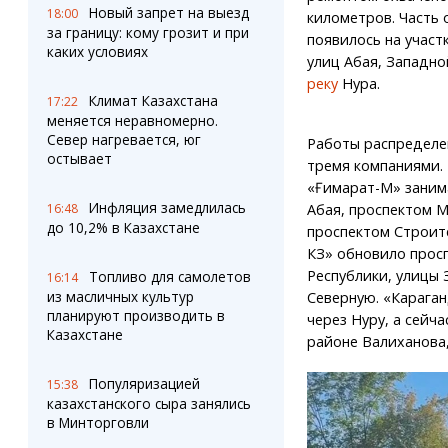
Новый запрет на выезд
18:00
километров. Часть 
за границу: кому грозит и при
появилось на участ
каких условиях
улиц Абая, Западно
реку
Нура.
Климат Казахстана
17:22
меняется неравномерно.
Север нагревается, юг
Работы распределе
остывает
тремя компаниями.
«Ғимарат-М» заним
Инфляция замедлилась
Абая, проспектом 
16:48
до 10,2% в Казахстане
проспектом Строите
КЗ» обновило прос
Республики, улицы 
Топливо для самолетов
16:14
из масличных культур
Северную. «Караган
планируют производить в
через Нуру, а сейч
Казахстане
районе Валиханова,
Популяризацией
15:38
казахстанского сыра занялись
в Минторговли