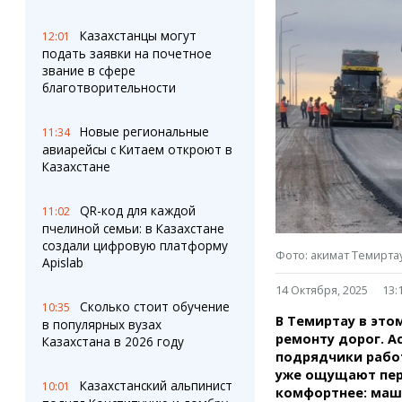
Штрихи
Пробки
Фотокомиксы
Карта Караганды
Казахстанцы могут
12:01
Коллаж недели
Организации
подать заявки на почетное
Ешкин гороскоп
Мой участковый
звание в сфере
Перекрытие дорог
благотворительности
Новые региональные
Сервисы
Медиа
11:34
авиарейсы с Китаем откроют в
Переводчик
Фото
Казахстане
Видео
3D-тур
QR-код для каждой
11:02
Timelapse
пчелиной семьи: в Казахстане
создали цифровую платформу
Фото: акимат Темирта
Apislab
14 Октября, 2025
13:
Сколько стоит обучение
10:35
В Темиртау в это
в популярных вузах
ремонту дорог. А
Казахстана в 2026 году
подрядчики работ
уже ощущают пер
Казахстанский альпинист
10:01
комфортнее: маш