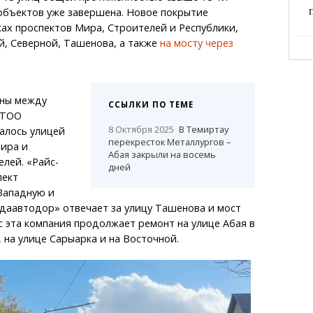
объектов уже завершена. Новое покрытие
ках проспектов Мира, Строителей и Республики,
й, Северной, Ташенова, а также
на мосту через
ны между
ССЫЛКИ ПО ТЕМЕ
 ТОО
8 Октября 2025
В Темиртау
алось улицей
перекресток Металлургов –
Мира и
Абая закрыли на восемь
лей. «Райс-
дней
пект
Западную и
даавтодор» отвечает за улицу Ташенова и мост
ас эта компания продолжает ремонт на улице Абая в
 на улице Сарыарка и на Восточной.