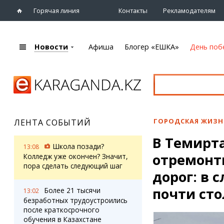
Горячая линия
Контакты
Рекламодателям
Новости
Афиша
Блогер «ЕШКА»
День поб
+7 (7212)
92 09 09
Главная
Афиша
Новости
Новости
Кино
Караганды
Театры
ГОРОДСКАЯ ЖИЗН
ЛЕНТА СОБЫТИЙ
Хроника
Музыка
В Темирта
eTV
Спорт
Школа позади?
13:08
Рассылка новостей
отремонт
Выставки
Колледж уже окончен? Значит,
Персоны
пора сделать следующий шаг
Цирк и зоопарк
дорог: в
Интервью
почти сто
Более 21 тысячи
13:02
безработных трудоустроились
Блогер «ЕШКА»
Карты
после краткосрочного
Лента блогера
Web-камеры
обучения в Казахстане