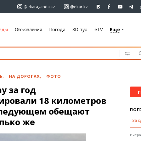
@ekaraganda.kz
@ekar.kz
еды
Объявления
Погода
3D-тур
eTV
Ещё
+7 701 233 33 81
Объявления
Недвижимость
Автомобили
Ь
,
НА ДОРОГАХ
,
ФОТО
Работа
у за год
Услуги
П
ировали 18 километров
Электроника
Мебель
 следующем обещают
ПОП
лько же
За с
Погода
Караганда
Вчера,