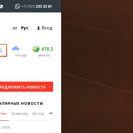
+7 (701)
233 33 81
Қаз
Рус
Вход
покупка
продажа
USD
468.5
470.5
470.5
погода
валюта
EUR
539
544
RUB
5.51
5.58
РЕДЛОЖИТЬ НОВОСТЬ
УЛЯРНЫЕ НОВОСТИ
∞
утки
За месяц
За год
 18:00