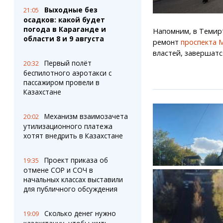
Выходные без
21:05
осадков: какой будет
погода в Караганде и
Напомним, в Темир
области 8 и 9 августа
ремонт
проспекта 
властей, завершатс
Первый полёт
20:32
беспилотного аэротакси с
пассажиром провели в
Казахстане
Механизм взаимозачета
20:02
утилизационного платежа
хотят внедрить в Казахстане
Проект приказа об
19:35
отмене СОР и СОЧ в
начальных классах выставили
для публичного обсуждения
Сколько денег нужно
19:09