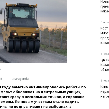
Темиртау
Новы
гран
Балхаш
каки
Жезказган
Вчера,
Рост
мире
Справочник
прод
Расписание транспорта
Каза
Автобусные остановки
Экстренные службы
Вчера,
Каталог компаний
QR-п
Купить шины, легко!
Каза
у
объе
15
eKaraganda
Вчера,
Клим
м году заметно активизировались работы по
нера
сфальт обновляют на центральных улицах,
нагр
ают сразу в нескольких точках, и горожане
емены. По новым участкам стало ездить
ины не подпрыгивают на выбоинах, а