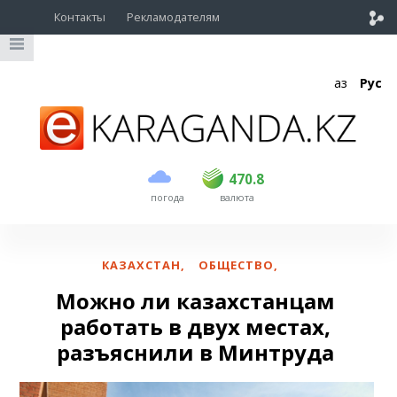
Контакты
Рекламодателям
Қаз
Рус
покупка
продажа
USD
468.5
470.8
470.8
погода
валюта
EUR
539
541.5
RUB
5.53
5.6
КАЗАХСТАН
,
ОБЩЕСТВО
,
Можно ли казахстанцам
работать в двух местах,
разъяснили в Минтруда