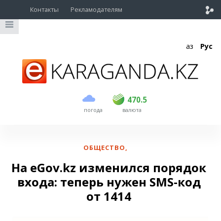
Контакты
Рекламодателям
Қаз
Рус
покупка
продажа
USD
468.5
470.5
470.5
погода
валюта
EUR
539
544
RUB
5.51
5.58
ОБЩЕСТВО
,
На eGov.kz изменился порядок
входа: теперь нужен SMS-код
от 1414