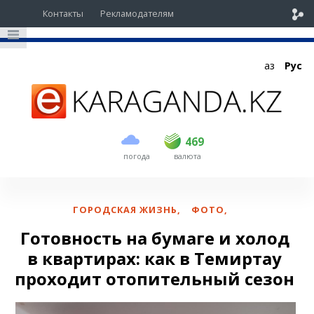
Контакты
Рекламодателям
Қаз
Рус
покупка
продажа
USD
468
469
469
погода
валюта
EUR
535
542
RUB
5.43
5.51
ГОРОДСКАЯ ЖИЗНЬ
,
ФОТО
,
Готовность на бумаге и холод
в квартирах: как в Темиртау
проходит отопительный сезон