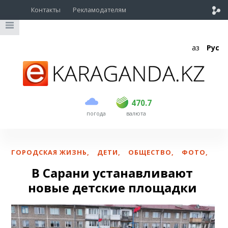
Контакты
Рекламодателям
Қаз
Рус
покупка
продажа
USD
468.5
470.7
470.7
погода
валюта
EUR
539
544
RUB
5.53
5.6
ГОРОДСКАЯ ЖИЗНЬ
,
ДЕТИ
,
ОБЩЕСТВО
,
ФОТО
,
В Сарани устанавливают
новые детские площадки