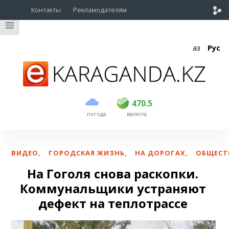
Контакты
Рекламодателям
Қаз
Рус
покупка
продажа
USD
468.5
470.5
470.5
погода
валюта
EUR
539
544
RUB
5.51
5.58
ВИДЕО
,
ГОРОДСКАЯ ЖИЗНЬ
,
НА ДОРОГАХ
,
ОБЩЕСТ
На Гоголя снова раскопки.
Коммунальщики устраняют
дефект на теплотрассе