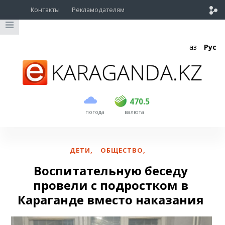
Контакты
Рекламодателям
Қаз
Рус
покупка
продажа
USD
468.5
470.5
470.5
погода
валюта
EUR
539
544
RUB
5.51
5.58
ДЕТИ
,
ОБЩЕСТВО
,
Воспитательную беседу
провели с подростком в
Караганде вместо наказания