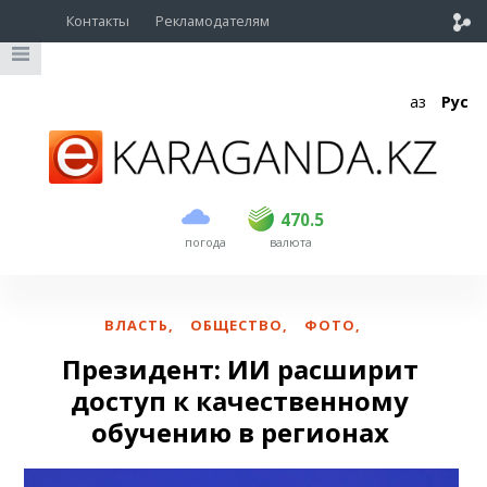
Контакты
Рекламодателям
Қаз
Рус
покупка
продажа
USD
469.5
470.5
470.5
погода
валюта
EUR
539
543
RUB
5.45
5.53
ВЛАСТЬ
,
ОБЩЕСТВО
,
ФОТО
,
Президент: ИИ расширит
доступ к качественному
обучению в регионах