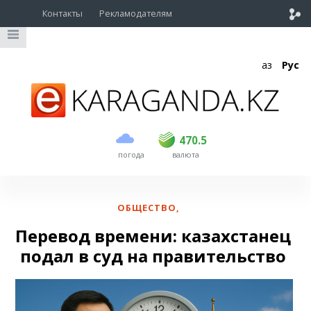
Контакты
Рекламодателям
Қаз
Рус
покупка
продажа
USD
469.5
470.5
470.5
погода
валюта
EUR
539
543
RUB
5.45
5.53
ОБЩЕСТВО
,
Перевод времени: казахстанец
подал в суд на правительство