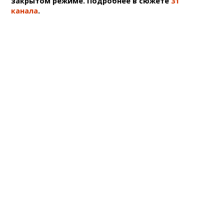
закрытом режиме. Подробнее в сюжете
31
канала
.