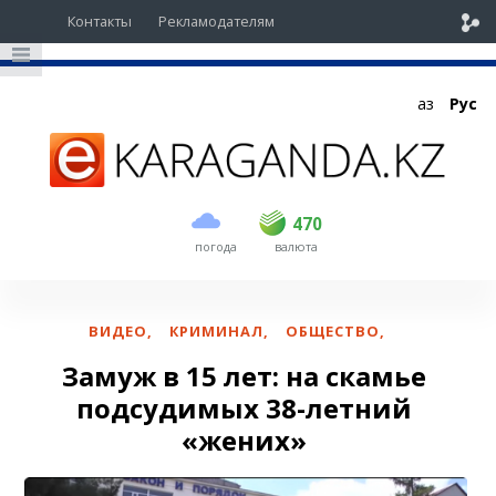
Контакты
Рекламодателям
Қаз
Рус
покупка
продажа
USD
468.5
470
470
погода
валюта
EUR
539
543
RUB
5.48
5.52
ВИДЕО
,
КРИМИНАЛ
,
ОБЩЕСТВО
,
Замуж в 15 лет: на скамье
подсудимых 38-летний
«жених»