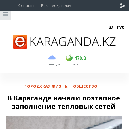
Контакты
Рекламодателям
Қаз
Рус
покупка
продажа
USD
468.5
470.8
470.8
погода
валюта
EUR
539
541.5
RUB
5.53
5.6
ГОРОДСКАЯ ЖИЗНЬ
,
ОБЩЕСТВО
,
В Караганде начали поэтапное
заполнение тепловых сетей