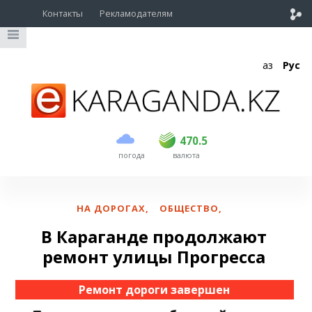
Контакты
Рекламодателям
Қаз
Рус
покупка
продажа
USD
469
470.5
470.5
погода
валюта
EUR
541
545
RUB
5.51
5.6
НА ДОРОГАХ
,
ОБЩЕСТВО
,
В Караганде продолжают
ремонт улицы Прогресса
Ремонт дороги завершен