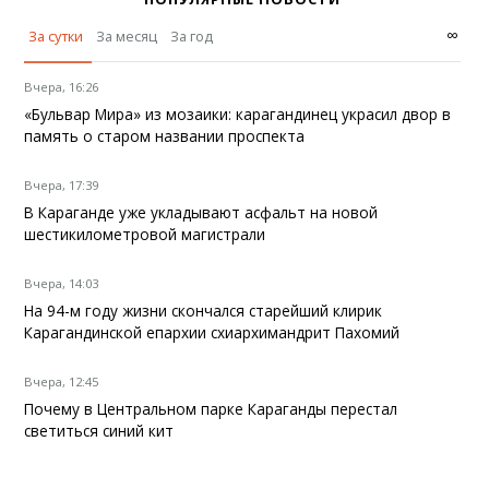
∞
За сутки
За месяц
За год
Вчера, 16:26
«Бульвар Мира» из мозаики: карагандинец украсил двор в
память о старом названии проспекта
Вчера, 17:39
В Караганде уже укладывают асфальт на новой
шестикилометровой магистрали
Вчера, 14:03
На 94-м году жизни скончался старейший клирик
Карагандинской епархии схиархимандрит Пахомий
Вчера, 12:45
Почему в Центральном парке Караганды перестал
светиться синий кит