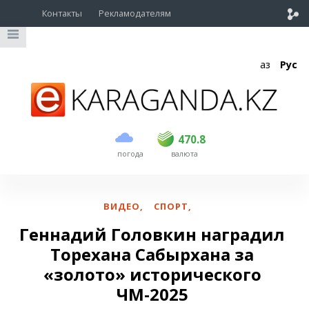
Контакты
Рекламодателям
Қаз
Рус
покупка
продажа
USD
468.5
470.8
470.8
погода
валюта
EUR
539
541.5
RUB
5.53
5.6
ВИДЕО
,
СПОРТ
,
Геннадий Головкин наградил
Торехана Сабырхана за
«золото» исторического
ЧМ-2025