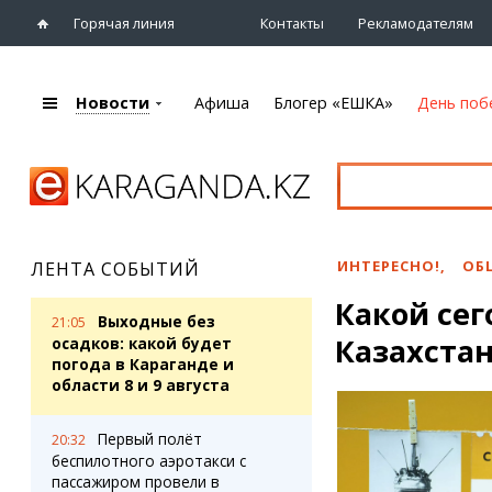
Горячая линия
Контакты
Рекламодателям
Новости
Афиша
Блогер «ЕШКА»
День поб
+7 (7212)
92 09 09
Главная
Афиша
Новости
Новости
Кино
Караганды
Театры
ИНТЕРЕСНО!
,
ОБ
ЛЕНТА СОБЫТИЙ
Хроника
Музыка
Какой сег
eTV
Спорт
Выходные без
21:05
Рассылка новостей
Казахстан
Выставки
осадков: какой будет
Персоны
погода в Караганде и
Цирк и зоопарк
области 8 и 9 августа
Интервью
Первый полёт
20:32
Блогер «ЕШКА»
Карты
беспилотного аэротакси с
Лента блогера
Web-камеры
пассажиром провели в