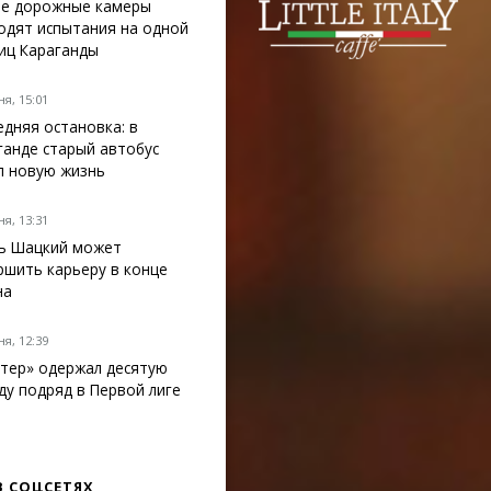
е дорожные камеры
одят испытания на одной
лиц Караганды
я, 15:01
едняя остановка: в
ганде старый автобус
л новую жизнь
я, 13:31
ь Шацкий может
ршить карьеру в конце
на
я, 12:39
тер» одержал десятую
ду подряд в Первой лиге
В СОЦСЕТЯХ