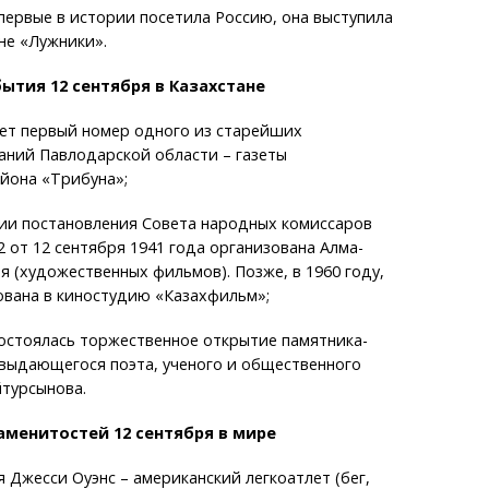
первые в истории посетила Россию, она выступила
не «Лужники».
ытия 12 сентября в Казахстане
вет первый номер одного из старейших
аний Павлодарской области – газеты
йона «Трибуна»;
нии постановления Совета народных комиссаров
 от 12 сентября 1941 года организована Алма-
я (художественных фильмов). Позже, в 1960 году,
ована в киностудию «Казахфильм»;
состоялась торжественное открытие памятника-
 выдающегося поэта, ученого и общественного
турсынова.
менитостей 12 сентября в мире
я Джесси Оуэнс – американский легкоатлет (бег,