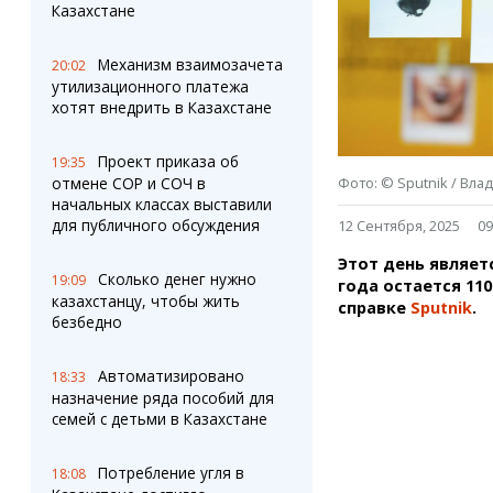
Штрихи
Пробки
Казахстане
Фотокомиксы
Карта Караганды
Коллаж недели
Организации
Механизм взаимозачета
20:02
Ешкин гороскоп
Мой участковый
утилизационного платежа
Перекрытие дорог
хотят внедрить в Казахстане
Проект приказа об
Сервисы
Медиа
19:35
Фото: © Sputnik / Вла
отмене СОР и СОЧ в
Переводчик
Фото
начальных классах выставили
Видео
для публичного обсуждения
12 Сентября, 2025
09
3D-тур
Этот день являет
Timelapse
Сколько денег нужно
19:09
года остается 110
казахстанцу, чтобы жить
справке
Sputnik
.
безбедно
Автоматизировано
18:33
назначение ряда пособий для
семей с детьми в Казахстане
Потребление угля в
18:08