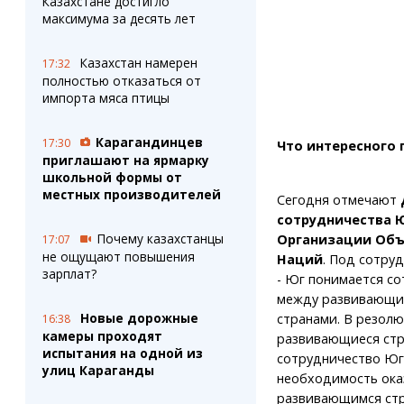
Казахстане достигло
максимума за десять лет
Казахстан намерен
17:32
полностью отказаться от
импорта мяса птицы
Карагандинцев
17:30
Что интересного 
приглашают на ярмарку
школьной формы от
местных производителей
Сегодня отмечают
сотрудничества Ю
Почему казахстанцы
Организации Об
17:07
не ощущают повышения
Наций
. Под сотру
зарплат?
- Юг понимается с
между развивающи
Новые дорожные
странами. В резолю
16:38
камеры проходят
развивающиеся стра
испытания на одной из
сотрудничество Юг 
улиц Караганды
необходимость ока
развивающимся стр