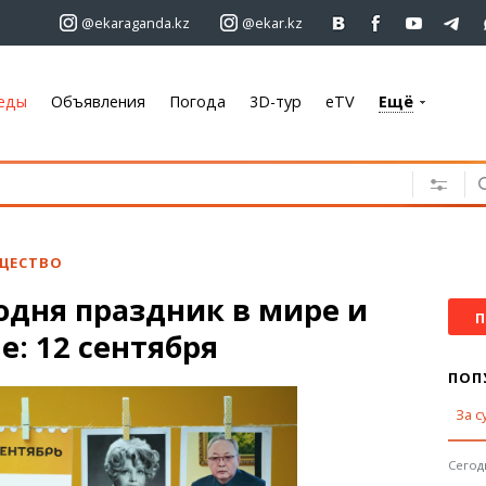
@ekaraganda.kz
@ekar.kz
еды
Объявления
Погода
3D-тур
eTV
Ещё
+7 701 233 33 81
Объявления
Недвижимость
Автомобили
ЩЕСТВО
Работа
одня праздник в мире и
Услуги
П
е: 12 сентября
Электроника
Мебель
ПОП
За с
Погода
Караганда
Сегодн