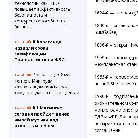
популярных видов л
технологии: как ТШО
повышает эффективность,
1624-й — первая су
безопасность и
конкурентоспособность
1890-й – англичана
бизнеса
Зимбабве);
В Караганде
14:14
1898-й – открыт Ки
назвали сроки
газификации
1959-й – с космодр
Пришахтинска и ЖБИ
межпланетная станц
Зарплата до 2 млн
14:04
1963-й – первое мес
тенге: в Минтруда
песней She Loves Yo
казахстанцам подсказали,
кому предлагают такие деньги
1990-й – подписан
окончательном уре
В Шахтинске
14:00
министрами иностр
сегодня пройдёт вечер
ГДР и ФРГ. Договор
живой музыки под
четырех стран в от
открытым небом
соглашений;