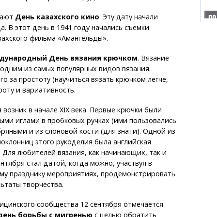
чают
День казахского кино
. Эту дату начали
а. В этот день в 1941 году начались съемки
захского фильма «Амангельды».
дународный День вязания крючком
. Вязание
одним из самых популярных видов вязания.
о за простоту (научиться вязать крючком легче,
роту и вариативность.
 возник в начале XIX века. Первые крючки были
ыми иглами в пробковых ручках (ими пользовались
бряными и из слоновой кости (для знати). Одной из
оклонниц этого рукоделия была английская
 Для любителей вязания, как начинающих, так и
ентября стал датой, когда можно, участвуя в
ому празднику мероприятиях, продемонстрировать
льтаты творчества.
ицинского сообщества 12 сентября отмечается
ень борьбы с мигренью
с целью обратить