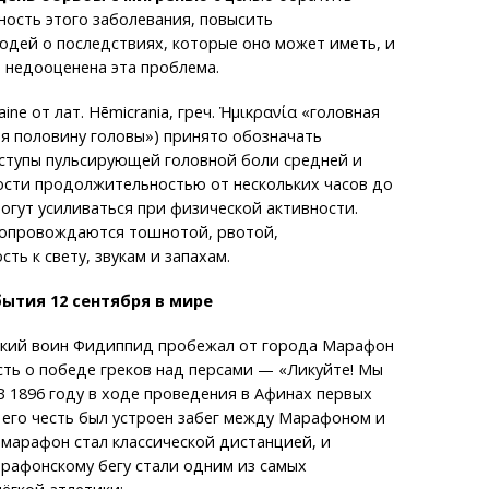
ность этого заболевания, повысить
юдей о последствиях, которые оно может иметь, и
о недооценена эта проблема.
ine от лат. Hēmicrania, греч. Ἡμικρανία «головная
я половину головы») принято обозначать
ступы пульсирующей головной боли средней и
ости продолжительностью от нескольких часов до
могут усиливаться при физической активности.
сопровождаются тошнотой, рвотой,
ть к свету, звукам и запахам.
ытия 12 сентября в мире
еский воин Фидиппид пробежал от города Марафон
сть о победе греков над персами — «Ликуйте! Мы
В 1896 году в ходе проведения в Афинах первых
 его честь был устроен забег между Марафоном и
 марафон стал классической дистанцией, и
рафонскому бегу стали одним из самых