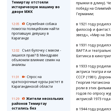
Темиртау отстояли
прыжки в длину). Ч
историческую машину во
победу на Олимпийс
дворе МЖК
Германии;
Служебная собака
в 1921 году родилс
12:05
помогла полицейским найти
философ и фантаст.
пропавшую девушку в
звезд», «Мир на Зе
Караганде
в 1931 году родилс
Съел булочку с маком -
BAFTA и театральн
12:02
лишился прав? В Минздраве
Бэггинса в кинотри
объяснили влияние семян на
анализы
в 1933 году родила
актриса театра и к
Спрос на
СССР (1981). Дорони
11:31
краткосрочные курсы растет в
Георгия Натансона 
Карагандинской области
роли в этих фильма
годов по опросу жу
Жители нескольких
актрисой 1973 года
11:29
районов Темиртау
остались без
в 1944 году родилс