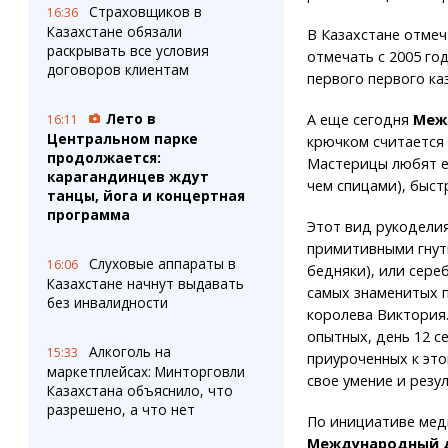
Страховщиков в
16:36
Казахстане обязали
В Казахстане отме
раскрывать все условия
отмечать с 2005 год
договоров клиентам
первого первого ка
Лето в
А еще сегодня
Меж
16:11
Центральном парке
крючком считается 
продолжается:
Мастерицы любят ег
карагандинцев ждут
чем спицами), быст
танцы, йога и концертная
программа
Этот вид рукоделия
примитивными гнут
Слуховые аппараты в
16:06
бедняки), или сере
Казахстане начнут выдавать
самых знаменитых п
без инвалидности
королева Виктория.
опытных, день 12 с
Алкоголь на
15:33
приуроченных к эт
маркетплейсах: Минторговли
свое умение и резу
Казахстана объяснило, что
разрешено, а что нет
По инициативе мед
Международный д