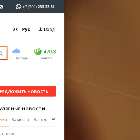
+7 (701)
233 33 81
Қаз
Рус
Вход
покупка
продажа
USD
468.5
470.8
470.8
погода
валюта
EUR
539
541.5
RUB
5.53
5.6
РЕДЛОЖИТЬ НОВОСТЬ
УЛЯРНЫЕ НОВОСТИ
∞
утки
За месяц
За год
я, 16:38