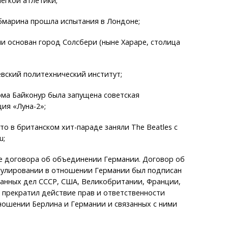
ёгкой атлетики;
бмарина прошла испытания в Лондоне;
ми основан город Солсбери (ныне Хараре, столица
евский политехнический институт;
ома Байконур была запущена советская
ия «Луна-2»;
то в британском хит-параде заняли The Beatles с
u;
ие договора об объединении Германии. Договор об
гулировании в отношении Германии был подписан
анных дел СССР, США, Великобритании, Франции,
 прекратил действие прав и ответственности
ношении Берлина и Германии и связанных с ними