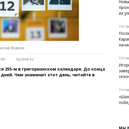
Темиртау
Новы
прох
Балхаш
из у
Жезказган
Сегодн
Посл
Кара
Справочник
нача
дислав Воднев
Расписание транспорта
Автобусные остановки
Сегодн
:00
Sputnik.kz
Экстренные службы
Игор
ся 255-м в григорианском календаре. До конца
Каталог компаний
заве
 дней. Чем знаменит этот день, читайте в
Купить шины, легко!
сезо
Сегодн
«Шах
побе
МЫ 