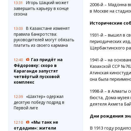
Игорь Шацкий может
13:31
2006-й – Мадонна в
завершить карьеру в конце
в Москве на стадио
сезона
Исторические соб
В Казахстане изменят
13:03
правила банкротства:
1931-й – вышел в с
руководителей могут обязать
периодических изд
платить из своего кармана
Щербактинского ра
Газ придёт на
1941-й – на основа
12:40
Фёдоровку: скоро в
Казахской ССР №762
Караганде запустят
Атинская киностуди
четвёртый пусковой
она была переимен
комплекс
1998-й – в Алматы 
«Шахтер» одержал
12:39
бюста, Дома-музея
десятую победу подряд в
деятеля Ахмета Бай
Первой лиге
Дни рождения зна
«Мы танк не
12:10
В 1913 году родилс
отдадим»: жители