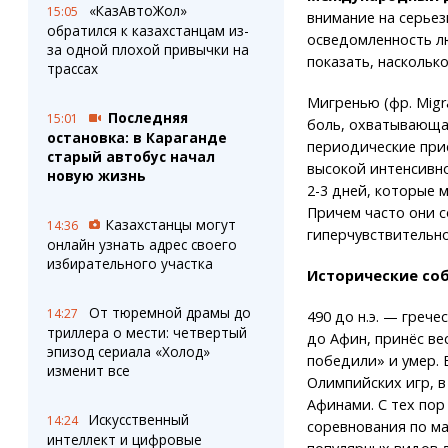
«КазАвтоЖол»
15:05
внимание на серьез
обратился к казахстанцам из-
осведомленность л
за одной плохой привычки на
показать, наскольк
трассах
Мигренью (фр. Migra
Последняя
15:01
боль, охватывающа
остановка: в Караганде
периодические при
старый автобус начал
высокой интенсивн
новую жизнь
2-3 дней, которые 
Причем часто они 
Казахстанцы могут
14:36
гиперчувствительнос
онлайн узнать адрес своего
избирательного участка
Исторические соб
От тюремной драмы до
14:27
490 до н.э. — греч
триллера о мести: четвертый
до Афин, принёс ве
эпизод сериала «Холод»
победили» и умер. 
изменит все
Олимпийских игр, в
Афинами. С тех пор
Искусственный
14:24
соревнования по ма
интеллект и цифровые