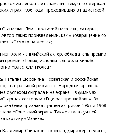
ернокожий легкоатлет знаменит тем, что одержал
ких играх 1936 года, проходивших в нацистской
я Станислав Лем – польский писатель, сатирик,
 Автор таких произведений, как «Возвращение со
мле», «Осмотр на месте»;
я Иэн Холм - английский актер, обладатель премии
ой премии «Тони», исполнитель роли Бильбо
логии «Властелин колец»;
сь Татьяна Доронина – советская и российская
ино, театральный режиссер. Народная артистка
на с успехом сыграла и на экране – в фильмах
«Старшая сестра» и «Еще раз про любовь». За
х она была признана лучшей актрисой 1967 и 1968
рнала «Советский экран». Также стала лучшей
 за картину «Мачеха»;
я Владимир Спиваков - скрипач, дирижёр, педагог,