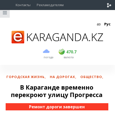
Контакты
Рекламодателям
Қаз
Рус
покупка
продажа
USD
468.5
470.7
470.7
погода
валюта
EUR
539
544
RUB
5.53
5.6
ГОРОДСКАЯ ЖИЗНЬ
,
НА ДОРОГАХ
,
ОБЩЕСТВО
,
В Караганде временно
перекроют улицу Прогресса
Ремонт дороги завершен