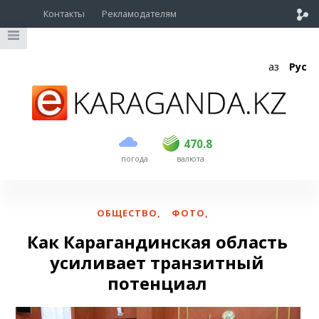
Контакты
Рекламодателям
Қаз
Рус
покупка
продажа
USD
468.5
470.8
470.8
погода
валюта
EUR
539
541.5
RUB
5.53
5.6
ОБЩЕСТВО
,
ФОТО
,
Как Карагандинская область
усиливает транзитный
потенциал