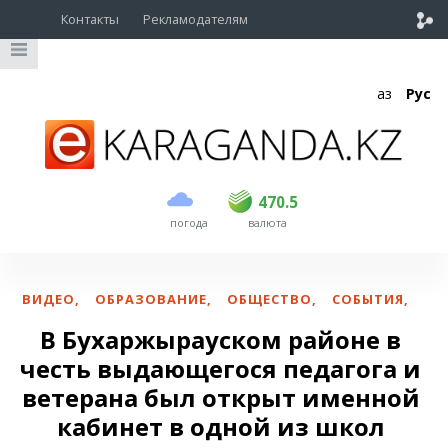
Контакты
Рекламодателям
Қаз
Рус
покупка
продажа
USD
468.5
470.5
470.5
погода
валюта
EUR
539
544
RUB
5.51
5.58
ВИДЕО
,
ОБРАЗОВАНИЕ
,
ОБЩЕСТВО
,
СОБЫТИЯ
,
В Бухаржырауском районе в
честь выдающегося педагога и
ветерана был открыт именной
кабинет в одной из школ