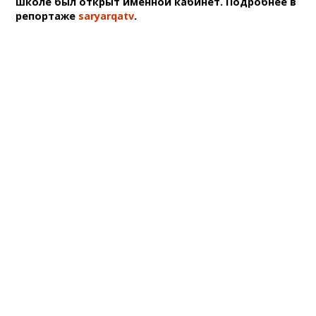
школе был открыт именной кабинет. Подробнее в
репортаже
saryarqatv
.