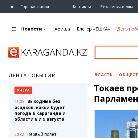
Горячая линия
Контакты
Рекламодателям
Новости
Афиша
Блогер «ЕШКА»
День поб
+7 (7212)
92 09 09
Главная
Афиша
Новости
Новости
Кино
Караганды
Театры
ВЛАСТЬ
,
ОБЩЕС
ЛЕНТА СОБЫТИЙ
Хроника
Музыка
Токаев п
eTV
Спорт
ВЧЕРА
Рассылка новостей
Парламен
Выставки
Выходные без
21:05
Персоны
Цирк и зоопарк
осадков: какой будет
Интервью
погода в Караганде и
области 8 и 9 августа
Блогер «ЕШКА»
Карты
Лента блогера
Web-камеры
Первый полёт
20:32