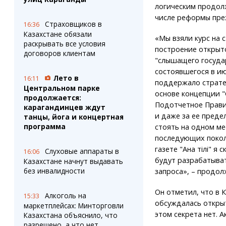
логическим продол
числе реформы пре
Страховщиков в
16:36
Казахстане обязали
«Мы взяли курс на 
раскрывать все условия
построение открыто
договоров клиентам
"слышащего госуда
состоявшегося в и
Лето в
16:11
поддержало страте
Центральном парке
основе концепции 
продолжается:
Подотчетное Прави
карагандинцев ждут
и даже за ее преде
танцы, йога и концертная
программа
стоять на одном ме
последующих покол
газете "Ана тілі" я
Слуховые аппараты в
16:06
будут разрабатыва
Казахстане начнут выдавать
без инвалидности
запроса», – продол
Он отметил, что в 
Алкоголь на
15:33
обсуждалась открыт
маркетплейсах: Минторговли
этом секрета нет. А
Казахстана объяснило, что
разрешено, а что нет