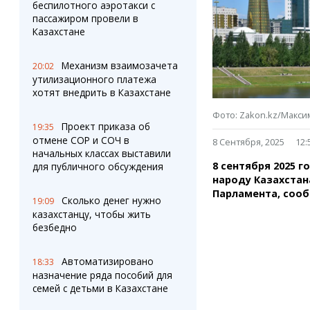
Штрихи
Пробки
беспилотного аэротакси с
пассажиром провели в
Фотокомиксы
Карта Караганды
Казахстане
Коллаж недели
Организации
Ешкин гороскоп
Мой участковый
Механизм взаимозачета
20:02
Перекрытие дорог
утилизационного платежа
хотят внедрить в Казахстане
Сервисы
Медиа
Фото: Zakon.kz/Макси
Переводчик
Фото
Проект приказа об
19:35
Видео
отмене СОР и СОЧ в
8 Сентября, 2025
12:
3D-тур
начальных классах выставили
8 сентября 2025 
для публичного обсуждения
Timelapse
народу Казахста
Парламента, соо
Сколько денег нужно
19:09
казахстанцу, чтобы жить
безбедно
Автоматизировано
18:33
назначение ряда пособий для
семей с детьми в Казахстане