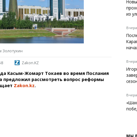
Темиртау
Новы
прох
Балхаш
из у
Жезказган
Вчера,
Посл
Кара
Справочник
нача
м Золотухин
Расписание транспорта
Автобусные остановки
Вчера,
58
Zakon.KZ
Экстренные службы
Игор
года Касым-Жомарт Токаев во время Послания
Каталог компаний
заве
на предложил рассмотреть вопрос реформы
Купить шины, легко!
сезо
бщает
Zakon.kz
.
Вчера,
«Шах
побе
МЫ 