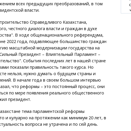
жением всех предыдущих преобразований, в том
зидентской власти.
строительство Справедливого Казахстана,
го, честного диалога власти и граждан в духе
рства". В ходе общенационального референдума,
юне 2022 года, подавляющее большинство граждан
гию масштабной модернизации государства на
"Сильный Президент – Влиятельный Парламент –
тельство". События последних лет в нашей стране
лами показали правильность такого курса. Но
сте нельзя, нужно думать о будущем страны и
ений. В начале года в своем большом интервью
 сказал, что реформы – это постоянный процесс, они
ться по мере появления реального общественного
жил президент.
Казахстане тема парламентской реформы
о и кулуарно на протяжении как минимум 20 лет, в
ктуальность вопроса не утрачена и по сей день.