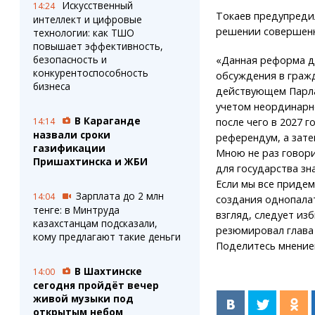
Искусственный
14:24
Токаев предупредил
интеллект и цифровые
решении совершенн
технологии: как ТШО
повышает эффективность,
безопасность и
«Данная реформа д
конкурентоспособность
обсуждения в гражд
бизнеса
действующем Парлам
учетом неординарно
В Караганде
после чего в 2027
14:14
назвали сроки
референдум, а зат
газификации
Мною не раз говор
Пришахтинска и ЖБИ
для государства зн
Если мы все приде
Зарплата до 2 млн
14:04
создания однопалат
тенге: в Минтруда
взгляд, следует из
казахстанцам подсказали,
резюмировал глава 
кому предлагают такие деньги
Поделитесь мнение
В Шахтинске
14:00
сегодня пройдёт вечер
живой музыки под
открытым небом