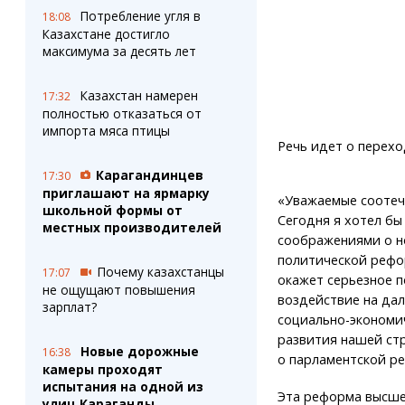
Потребление угля в
18:08
Казахстане достигло
максимума за десять лет
Казахстан намерен
17:32
полностью отказаться от
импорта мяса птицы
Речь идет о перехо
Карагандинцев
17:30
приглашают на ярмарку
«Уважаемые соотеч
школьной формы от
Сегодня я хотел бы
местных производителей
соображениями о н
политической рефо
Почему казахстанцы
17:07
окажет серьезное 
не ощущают повышения
воздействие на да
зарплат?
социально-экономи
развития нашей стр
Новые дорожные
16:38
о парламентской ре
камеры проходят
испытания на одной из
Эта реформа высшей
улиц Караганды