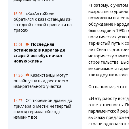
«Поэтому, с учетом
возросшего уровня
«КазАвтоЖол»
15:05
возможным вынести
обратился к казахстанцам из-
обсуждение народа.
за одной плохой привычки на
трассах
был создан в 1995 
политических услов
тернистый путь к с
Последняя
15:01
лет Сенат с досто
остановка: в Караганде
старый автобус начал
историческую мисс
новую жизнь
строительства. Вы
механизмом и гаран
так и других ключе
Казахстанцы могут
14:36
онлайн узнать адрес своего
избирательного участка
Он напомнил, что в 
«И эту работу всег
От тюремной драмы до
14:27
ответственность. П
триллера о мести: четвертый
парламентской рефо
эпизод сериала «Холод»
изменит все
выскажу предложен
стране однопалатно