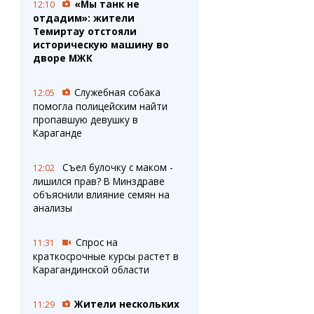
«Мы танк не
12:10
отдадим»: жители
Темиртау отстояли
историческую машину во
дворе МЖК
Служебная собака
12:05
помогла полицейским найти
пропавшую девушку в
Караганде
Съел булочку с маком -
12:02
лишился прав? В Минздраве
объяснили влияние семян на
анализы
Спрос на
11:31
краткосрочные курсы растет в
Карагандинской области
Жители нескольких
11:29