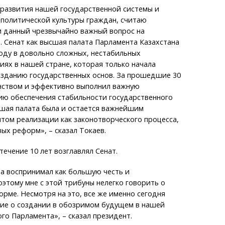
 развития нашей государственной системы и
 политической культуры граждан, считаю
 данный чрезвычайно важный вопрос на
 Сенат как высшая палата Парламента Казахстана
году в довольно сложных, нестабильных
иях в нашей стране, которая только начала
озданию государственных основ. За прошедшие 30
инством и эффективно выполнил важную
ию обеспечения стабильности государственного
сшая палата была и остается важнейшим
том реализации как законотворческого процесса,
вых реформ», – сказал Токаев.
течение 10 лет возглавлял Сенат.
да воспринимал как большую честь и
оэтому мне с этой трибуны нелегко говорить о
рме. Несмотря на это, все же именно сегодня
ие о создании в обозримом будущем в нашей
го Парламента», – сказал президент.