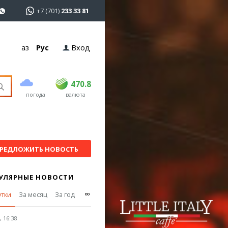
+7 (701)
233 33 81
Қаз
Рус
Вход
покупка
продажа
USD
468.5
470.8
470.8
погода
валюта
EUR
539
541.5
RUB
5.53
5.6
РЕДЛОЖИТЬ НОВОСТЬ
УЛЯРНЫЕ НОВОСТИ
∞
утки
За месяц
За год
 16:38