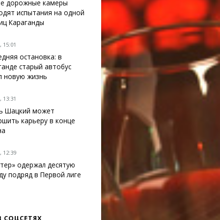
е дорожные камеры
одят испытания на одной
лиц Караганды
 15:01
едняя остановка: в
ганде старый автобус
л новую жизнь
 13:31
ь Шацкий может
ршить карьеру в конце
на
 12:39
тер» одержал десятую
ду подряд в Первой лиге
В СОЦСЕТЯХ