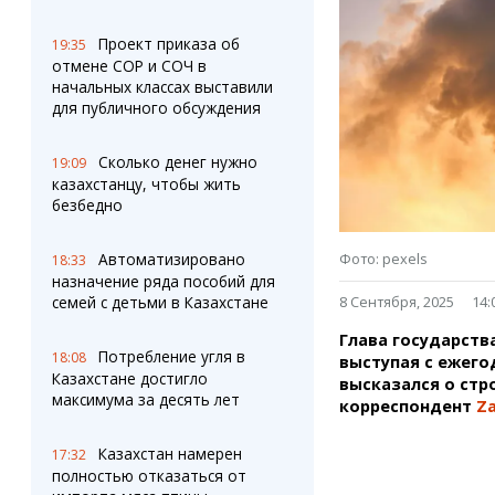
Штрихи
Пробки
Фотокомиксы
Карта Караганды
Проект приказа об
19:35
Коллаж недели
Организации
отмене СОР и СОЧ в
Ешкин гороскоп
Мой участковый
начальных классах выставили
Перекрытие дорог
для публичного обсуждения
Сколько денег нужно
Сервисы
Медиа
19:09
казахстанцу, чтобы жить
Переводчик
Фото
безбедно
Видео
3D-тур
Фото: pexels
Автоматизировано
18:33
Timelapse
назначение ряда пособий для
8 Сентября, 2025
14:
семей с детьми в Казахстане
Глава государств
Потребление угля в
18:08
выступая с ежего
Казахстане достигло
высказался о стр
максимума за десять лет
корреспондент
Za
Казахстан намерен
17:32
полностью отказаться от