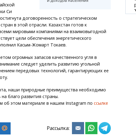
и доходов населения
айской
ки Си
остигнута договоренность о стратегическом
стран в этой отрасли. Казахстан готов к
 всеми мировыми компаниями на взаимовыгодной
тствует цели обеспечения энергетического
ополнил Касым-Жомарт Токаев.
четом огромных запасов качественного угля в
внимание следует уделить развитию угольной
енением передовых технологий, гарантирующих ее
оту.
нта, наши природные преимущества необходимо
 на благо развития страны.
м об этом материале в нашем Instagram по
ссылке
Рассылка: