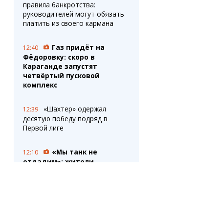
правила банкротства:
руководителей могут обязать
платить из своего кармана
Газ придёт на
12:40
Фёдоровку: скоро в
Караганде запустят
четвёртый пусковой
комплекс
«Шахтер» одержал
12:39
десятую победу подряд в
Первой лиге
«Мы танк не
12:10
отдадим»: жители
Темиртау отстояли
историческую машину во
дворе МЖК
Служебная собака
12:05