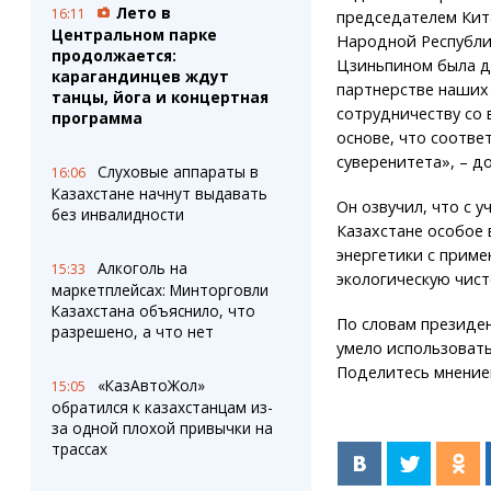
Лето в
16:11
председателем Кит
Центральном парке
Народной Республи
продолжается:
Цзиньпином была д
карагандинцев ждут
партнерстве наших 
танцы, йога и концертная
сотрудничеству со
программа
основе, что соотве
суверенитета», – д
Слуховые аппараты в
16:06
Казахстане начнут выдавать
Он озвучил, что с у
без инвалидности
Казахстане особое 
энергетики с прим
Алкоголь на
15:33
экологическую чист
маркетплейсах: Минторговли
Казахстана объяснило, что
По словам президе
разрешено, а что нет
умело использовать
Поделитесь мнение
«КазАвтоЖол»
15:05
обратился к казахстанцам из-
за одной плохой привычки на
трассах