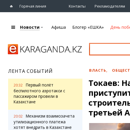
Горячая линия
Контакты
Рекламодателям
Новости
Афиша
Блогер «ЕШКА»
День поб
+7 (7212)
92 09 09
Главная
Афиша
Новости
Новости
Кино
Караганды
Театры
ВЛАСТЬ
,
ОБЩЕС
ЛЕНТА СОБЫТИЙ
Хроника
Музыка
Токаев: Н
eTV
Спорт
Первый полёт
20:32
Рассылка новостей
приступи
Выставки
беспилотного аэротакси с
Персоны
пассажиром провели в
Цирк и зоопарк
строитель
Казахстане
Интервью
третьей 
Механизм взаимозачета
20:02
Блогер «ЕШКА»
Карты
утилизационного платежа
Лента блогера
Web-камеры
хотят внедрить в Казахстане