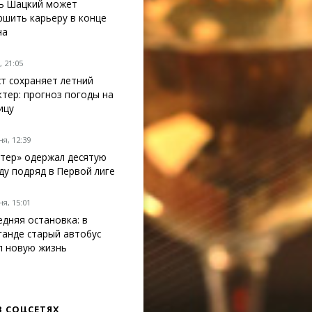
ь Шацкий может
ршить карьеру в конце
на
 21:05
ст сохраняет летний
ктер: прогноз погоды на
ицу
я, 12:39
тер» одержал десятую
ду подряд в Первой лиге
я, 15:01
едняя остановка: в
ганде старый автобус
л новую жизнь
В СОЦСЕТЯХ