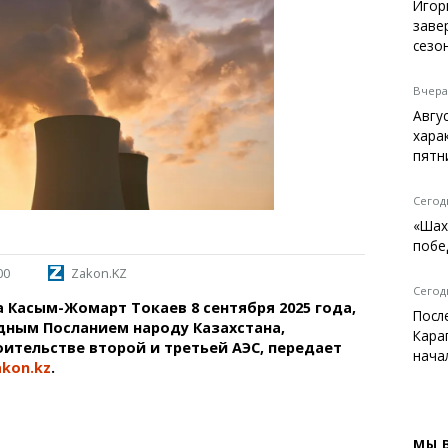
Темиртау
Игор
заве
Балхаш
сезо
Жезказган
Вчера,
Авгу
хара
Справочник
пятн
Расписание транспорта
Автобусные остановки
Сегодн
Экстренные службы
«Шах
Каталог компаний
побе
Купить шины, легко!
00
Zakon.KZ
Сегодн
а Касым-Жомарт Токаев 8 сентября 2025 года,
Посл
дным Посланием народу Казахстана,
Кара
оительстве второй и третьей АЭС, передает
нача
kon.kz
.
МЫ 