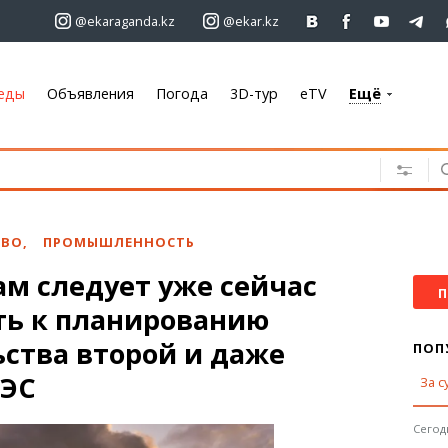
@ekaraganda.kz
@ekar.kz
еды
Объявления
Погода
3D-тур
eTV
Ещё
+7 701 233 33 81
Объявления
Недвижимость
Автомобили
ТВО
,
ПРОМЫШЛЕННОСТЬ
Работа
ам следует уже сейчас
Услуги
П
ть к планированию
Электроника
Мебель
ства второй и даже
ПОП
АЭС
За с
Погода
Караганда
Сегодн