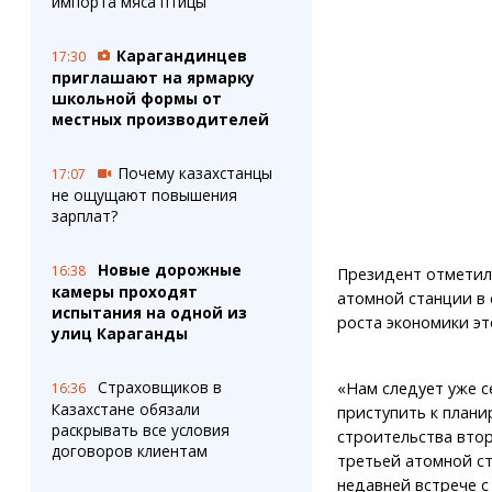
импорта мяса птицы
Карагандинцев
17:30
приглашают на ярмарку
школьной формы от
местных производителей
Почему казахстанцы
17:07
не ощущают повышения
зарплат?
Новые дорожные
16:38
Президент отметил,
камеры проходят
атомной станции в 
испытания на одной из
роста экономики эт
улиц Караганды
Страховщиков в
«Нам следует уже с
16:36
Казахстане обязали
приступить к план
раскрывать все условия
строительства вто
договоров клиентам
третьей атомной ст
недавней встрече с