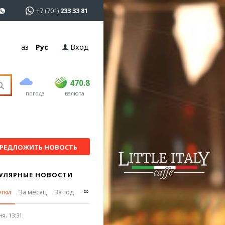
+7 (701)
233 33 81
Қаз
Рус
Вход
покупка
продажа
USD
468.5
470.8
470.8
погода
валюта
EUR
539
541.5
RUB
5.53
5.6
РЕДЛОЖИТЬ НОВОСТЬ
УЛЯРНЫЕ НОВОСТИ
∞
утки
За месяц
За год
я, 13:31