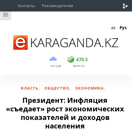
Контакты
Рекламодателям
Қаз
Рус
покупка
продажа
USD
468.5
470.5
470.5
погода
валюта
EUR
539
544
RUB
5.53
5.6
ВЛАСТЬ
,
ОБЩЕСТВО
,
ЭКОНОМИКА
,
Президент: Инфляция
«съедает» рост экономических
показателей и доходов
населения