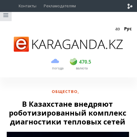
Контакты
Рекламодателям
Қаз
Рус
покупка
продажа
USD
468.5
470.5
470.5
погода
валюта
EUR
539
544
RUB
5.51
5.58
ОБЩЕСТВО
,
В Казахстане внедряют
роботизированный комплекс
диагностики тепловых сетей