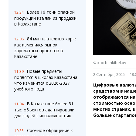
Штрихи
Пробки
Фотокомиксы
Карта Караганды
Более 16 тонн опасной
12:34
Коллаж недели
Организации
продукции изъяли из продажи
Ешкин гороскоп
Мой участковый
в Казахстане
Перекрытие дорог
84 млн платежных карт:
12:08
как изменился рынок
Сервисы
Медиа
зарплатных проектов в
Переводчик
Фото
Казахстане
Видео
Фото: bankibel.by
3D-тур
Новые предметы
11:39
Timelapse
2 Сентября, 2025
18:
появятся в школах Казахстана:
что изменится с 2026-2027
Цифровые валюты
учебного года
средством в наше
отображаются на 
стоимостью основ
В Казахстане более 31
11:04
многих странах, в
тыс. объектов адаптировали
больше стартапов
для людей с инвалидностью
Срочное обращение к
10:35