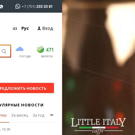
+7 (701)
233 33 81
Қаз
Рус
Вход
покупка
продажа
USD
469.5
471
471
погода
валюта
EUR
539
544
RUB
5.53
5.6
РЕДЛОЖИТЬ НОВОСТЬ
УЛЯРНЫЕ НОВОСТИ
∞
утки
За месяц
За год
 16:38