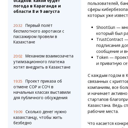
осадков: какой будет
пользователей, бан
погода в Караганде и
сферы кибербезопа
области 8 и 9 августа
которых уже извест
Первый полёт
20:32
ShootGun — мно
беспилотного аэротакси с
который был ра
пассажиром провели в
TrustContract 
Казахстане
подписания до
сообщение и вн
Механизм взаимозачета
20:02
Token — проект
утилизационного платежа
и приватную се
хотят внедрить в Казахстане
С каждым годом в К
Проект приказа об
связанных с крипто
19:35
отмене СОР и СОЧ в
компаниям, все бо
начальных классах выставили
и начинает активно
для публичного обсуждения
стартапов благопр
Казахстана. Ведь с
рабочие места.
Сколько денег нужно
19:09
казахстанцу, чтобы жить
безбедно
Что касается конкр