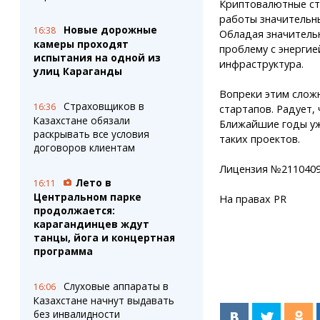
Криптовалютные ст
работы значительны
Новые дорожные
16:38
Обладая значитель
камеры проходят
проблему с энергие
испытания на одной из
инфраструктура.
улиц Караганды
Вопреки этим слож
Страховщиков в
16:36
стартапов. Радует,
Казахстане обязали
Ближайшие годы уж
раскрывать все условия
таких проектов.
договоров клиентам
Лицензия №2110409
Лето в
16:11
Центральном парке
На правах PR
продолжается:
карагандинцев ждут
танцы, йога и концертная
программа
Слуховые аппараты в
16:06
Казахстане начнут выдавать
без инвалидности