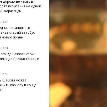
е дорожные камеры
одят испытания на одной
лиц Караганды
 15:01
едняя остановка: в
ганде старый автобус
л новую жизнь
 14:14
раганде назвали сроки
фикации Пришахтинска и
 13:31
ь Шацкий может
ршить карьеру в конце
на