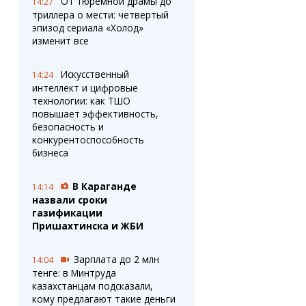
От тюремной драмы до
14:27
триллера о мести: четвертый
эпизод сериала «Холод»
изменит все
Искусственный
14:24
интеллект и цифровые
технологии: как ТШО
повышает эффективность,
безопасность и
конкурентоспособность
бизнеса
В Караганде
14:14
назвали сроки
газификации
Пришахтинска и ЖБИ
Зарплата до 2 млн
14:04
тенге: в Минтруда
казахстанцам подсказали,
кому предлагают такие деньги