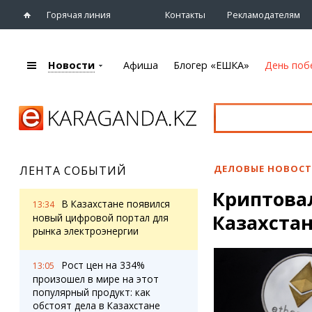
Горячая линия
Контакты
Рекламодателям
Новости
Афиша
Блогер «ЕШКА»
День поб
+7 (7212)
92 09 09
Главная
Афиша
Новости
Новости
Кино
Караганды
Театры
ДЕЛОВЫЕ НОВОС
ЛЕНТА СОБЫТИЙ
Хроника
Музыка
Криптова
eTV
Спорт
В Казахстане появился
13:34
Рассылка новостей
Казахстан
Выставки
новый цифровой портал для
Персоны
рынка электроэнергии
Цирк и зоопарк
Интервью
Рост цен на 334%
13:05
произошел в мире на этот
Блогер «ЕШКА»
Карты
популярный продукт: как
Лента блогера
Web-камеры
обстоят дела в Казахстане