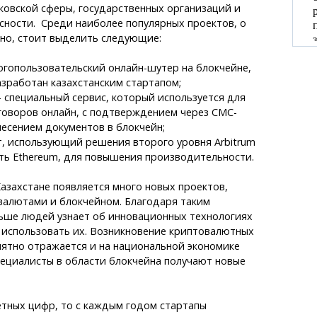
ковской сферы, государственных организаций и
сности. Среди наиболее популярных проектов, о
но, стоит выделить следующие:
гопользовательский онлайн-шутер на блокчейне,
зработан казахстанским стартапом;
— специальный сервис, который используется для
говоров онлайн, с подтверждением через СМС-
есением документов в блокчейн;
, использующий решения второго уровня Arbitrum
ть Ethereum, для повышения производительности.
азахстане появляется много новых проектов,
валютами и блокчейном. Благодаря таким
льше людей узнает об инновационных технологиях
 использовать их. Возникновение криптовалютных
иятно отражается и на национальной экономике
пециалисты в области блокчейна получают новые
етных цифр, то с каждым годом стартапы