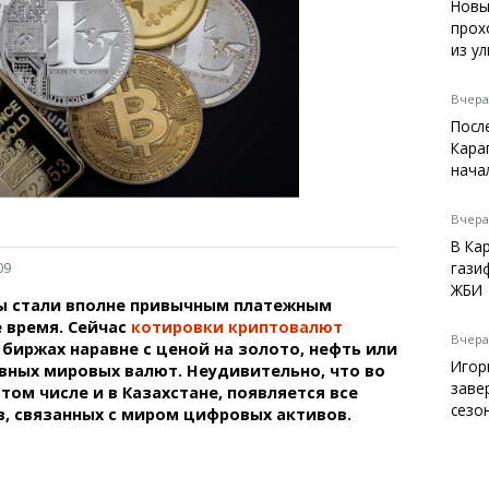
Темиртау
Новы
прох
Балхаш
из у
Жезказган
Вчера,
Посл
Кара
Справочник
нача
Расписание транспорта
Автобусные остановки
Вчера,
Экстренные службы
В Ка
Каталог компаний
гази
09
Купить шины, легко!
ЖБИ
 стали вполне привычным платежным
 время. Сейчас
котировки криптовалют
Вчера,
биржах наравне с ценой на золото, нефть или
Игор
ных мировых валют. Неудивительно, что во
заве
 том числе и в Казахстане, появляется все
сезо
, связанных с миром цифровых активов.