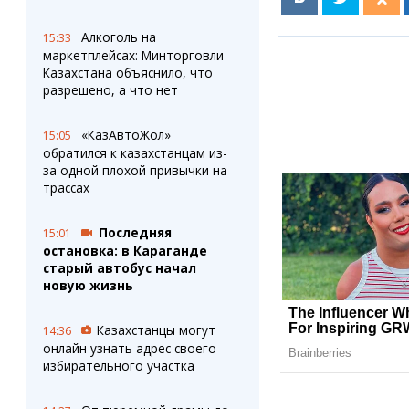
Алкоголь на
15:33
маркетплейсах: Минторговли
Казахстана объяснило, что
разрешено, а что нет
«КазАвтоЖол»
15:05
обратился к казахстанцам из-
за одной плохой привычки на
трассах
Последняя
15:01
остановка: в Караганде
старый автобус начал
новую жизнь
Казахстанцы могут
14:36
онлайн узнать адрес своего
избирательного участка