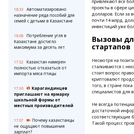
привлекают все бол
проекты в сфере ци
Автоматизировано
18:33
долларов. Если за 
назначение ряда пособий для
почти 14 млрд. дол
семей с детьми в Казахстане
инвестиций уже бол
Потребление угля в
18:08
Вызовы дл
Казахстане достигло
стартапов
максимума за десять лет
Несмотря на позит
Казахстан намерен
17:32
сталкиваются с нек
полностью отказаться от
стоит вопрос право
импорта мяса птицы
криптовалют продо
того, в стране пок
Карагандинцев
17:30
специалистов для в
приглашают на ярмарку
школьной формы от
Не всегда потенци
местных производителей
достаточной инфор
соответствующие б
Почему казахстанцы
17:07
Такой процесс пров
не ощущают повышения
зарплат?