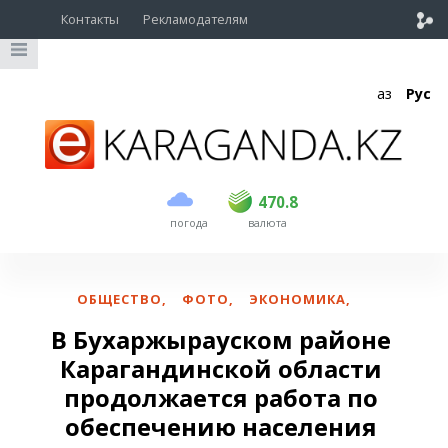
Контакты
Рекламодателям
Қаз
Рус
покупка
продажа
USD
468.5
470.8
470.8
погода
валюта
EUR
539
541.5
RUB
5.53
5.6
ОБЩЕСТВО
,
ФОТО
,
ЭКОНОМИКА
,
В Бухаржырауском районе
Карагандинской области
продолжается работа по
обеспечению населения