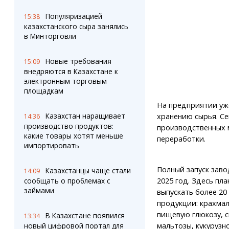
Популяризацией
15:38
казахстанского сыра занялись
в Минторговли
Новые требования
15:09
внедряются в Казахстане к
электронным торговым
площадкам
На предприятии уже
Казахстан наращивает
хранению сырья. Се
14:36
производство продуктов:
производственных 
какие товары хотят меньше
переработки.
импортировать
Полный запуск заво
Казахстанцы чаще стали
14:09
2025 год. Здесь пл
сообщать о проблемах с
займами
выпускать более 20
продукции: крахмал,
пищевую глюкозу, 
В Казахстане появился
13:34
мальтозы, кукурузн
новый цифровой портал для