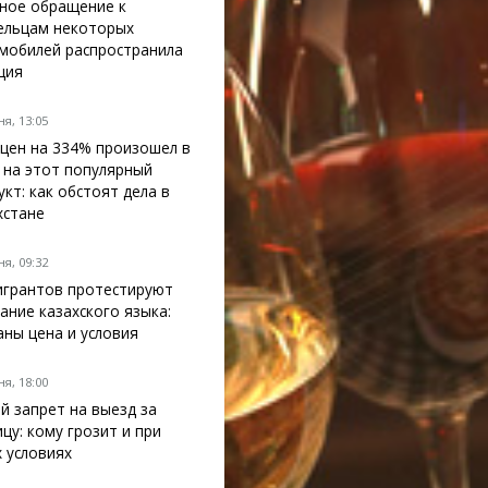
ное обращение к
ельцам некоторых
мобилей распространила
ция
я, 13:05
 цен на 334% произошел в
 на этот популярный
укт: как обстоят дела в
хстане
я, 09:32
грантов протестируют
нание казахского языка:
аны цена и условия
я, 18:00
й запрет на выезд за
ицу: кому грозит и при
х условиях