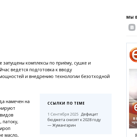
МЫ 
 запущены комплексы по приёму, сушке и
йчас ведётся подготовка к вводу
мощностей и внедрению технологии безотходной
да намечен на
ССЫЛКИ ПО ТЕМЕ
анируют
1 Сентября 2025
Дефицит
 видов
бюджета снизят к 2028 году
 патоку,
— Жумангарин
сироп
ое масло,