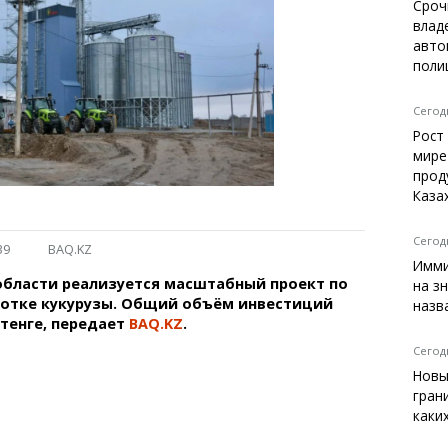
Темиртау
Сроч
влад
Балхаш
авто
Жезказган
поли
Сегодн
Рост
Справочник
мире
Расписание транспорта
прод
Каза
Автобусные остановки
Экстренные службы
Каталог компаний
Сегодн
39
BAQ.KZ
Купить шины, легко!
Имми
области реализуется масштабный проект по
на з
ботке кукурузы. Общий объём инвестиций
назв
 тенге, передает
BAQ.KZ
.
Сегодн
Новы
гран
каки