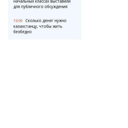
начальных классах выставили
для публичного обсуждения
Сколько денег нужно
19:09
казахстанцу, чтобы жить
безбедно
Автоматизировано
18:33
назначение ряда пособий для
семей с детьми в Казахстане
Потребление угля в
18:08
Казахстане достигло
максимума за десять лет
Казахстан намерен
17:32
полностью отказаться от
импорта мяса птицы
ОПРОС
Карагандинцев
17:30
приглашают на ярмарку