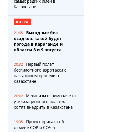
самых редких имен в
Казахстане
ВЧЕРА
Выходные без
21:05
осадков: какой будет
погода в Караганде и
области 8 и 9 августа
Первый полёт
20:32
беспилотного аэротакси с
пассажиром провели в
Казахстане
Механизм взаимозачета
20:02
утилизационного платежа
хотят внедрить в Казахстане
Проект приказа об
19:35
отмене СОР и СОЧ в