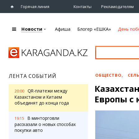
Горячая линия
Контакты
Рекламодателям
Новости
Афиша
Блогер «ЕШКА»
День поб
+7 (7212)
92 09 09
Главная
Афиша
Новости
Новости
Кино
Караганды
Театры
ОБЩЕСТВО
,
СЕЛ
ЛЕНТА СОБЫТИЙ
Хроника
Музыка
Казахстан
eTV
Спорт
QR-платежи между
20:00
Рассылка новостей
Европы с 
Выставки
Казахстаном и Китаем
Персоны
объединят до конца года
Цирк и зоопарк
Интервью
В минторговли
19:15
рассказали о новых способах
Блогер «ЕШКА»
Карты
покупки авто
Лента блогера
Web-камеры