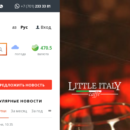
+7 (701)
233 33 81
Қаз
Рус
Вход
покупка
продажа
USD
468.5
470.5
470.5
погода
валюта
EUR
539
544
RUB
5.51
5.58
РЕДЛОЖИТЬ НОВОСТЬ
УЛЯРНЫЕ НОВОСТИ
∞
утки
За месяц
За год
я, 10:35