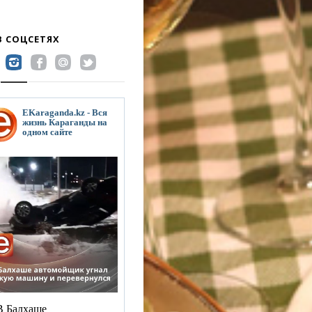
В СОЦСЕТЯХ
EKaraganda.kz - Вся
жизнь Караганды на
одном сайте