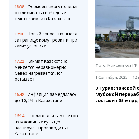
Штрихи
Пробки
Фермеры смогут онлайн
18:38
Фотокомиксы
Карта Караганды
отслеживать свободные
Коллаж недели
Организации
сельхозземли в Казахстане
Ешкин гороскоп
Мой участковый
Перекрытие дорог
Новый запрет на выезд
18:00
за границу: кому грозит и при
каких условиях
Сервисы
Медиа
Переводчик
Фото
Климат Казахстана
Видео
17:22
Фото: Минсельхоз РК
меняется неравномерно.
3D-тур
Север нагревается, юг
Timelapse
1 Сентября, 2025
12:
остывает
В Туркестанской 
глубокой перера
Инфляция замедлилась
16:48
составит 35 млрд
до 10,2% в Казахстане
Топливо для самолетов
16:14
из масличных культур
планируют производить в
Казахстане