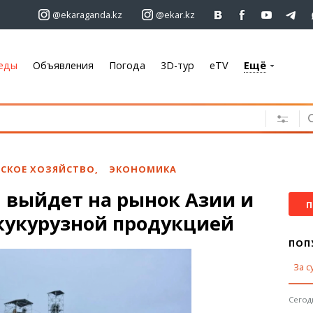
@ekaraganda.kz
@ekar.kz
еды
Объявления
Погода
3D-тур
eTV
Ещё
+7 701 233 33 81
Объявления
Недвижимость
Автомобили
ЬСКОЕ ХОЗЯЙСТВО
,
ЭКОНОМИКА
Работа
 выйдет на рынок Азии и
Услуги
П
кукурузной продукцией
Электроника
Мебель
ПОП
За с
Погода
Караганда
Сегодн