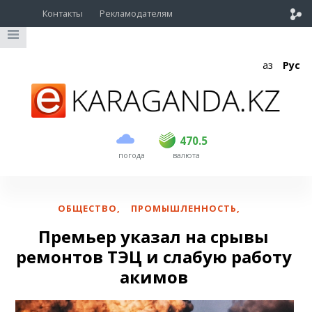
Контакты
Рекламодателям
Қаз
Рус
покупка
продажа
USD
469.5
470.5
470.5
погода
валюта
EUR
539
543
RUB
5.45
5.53
ОБЩЕСТВО
,
ПРОМЫШЛЕННОСТЬ
,
Премьер указал на срывы
ремонтов ТЭЦ и слабую работу
акимов