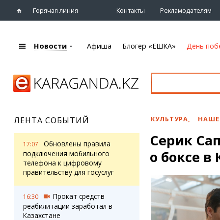
Горячая линия
Контакты
Рекламодателям
Новости
Афиша
Блогер «ЕШКА»
День поб
+7 (7212)
92 09 09
Главная
Афиша
Новости
Новости
Кино
Караганды
Театры
КУЛЬТУРА
,
НАШЕ
ЛЕНТА СОБЫТИЙ
Хроника
Музыка
Серик Сап
eTV
Спорт
Обновлены правила
17:07
Рассылка новостей
о боксе в
Выставки
подключения мобильного
Персоны
телефона к цифровому
Цирк и зоопарк
правительству для госуслуг
Интервью
Прокат средств
16:30
Блогер «ЕШКА»
Карты
реабилитации заработал в
Лента блогера
Web-камеры
Казахстане