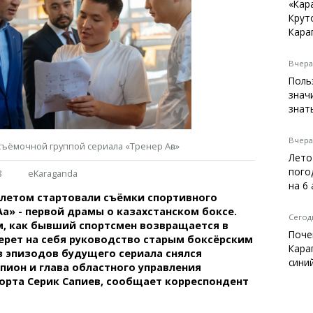
Темиртау
«Кар
Крут
Балхаш
Кара
Жезказган
Вчера,
Поль
знач
Справочник
знат
Расписание транспорта
Автобусные остановки
Вчера,
ъёмочной группой сериала «Тренер Аға»
Экстренные службы
Лето
Каталог компаний
пого
8
eKaraganda
Купить шины, легко!
на 6
 летом стартовали съёмки спортивного
ға» - первой драмы о казахстанском боксе.
Сегодн
м, как бывший спортсмен возвращается в
Поче
ерет на себя руководство старым боксёрским
Кара
з эпизодов будущего сериала снялся
сини
ион и глава областного управления
орта Серик Сапиев, сообщает корреспондент