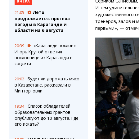
Сериком Сапиевым,
ВЧЕРА
И тем удивительнее
Лето
21:05
художественного с
продолжается: прогноз
тренеров, залов и 
погоды в Караганде и
первыми», — отмеч
области на 6 августа
«Караганде поклон»:
20:39
Игорь Крутой ответил
поклоннице из Караганды в
соцсети
Будет ли дорожать мясо
20:02
в Казахстане, рассказали в
Минторговли
Список обладателей
19:34
образовательных грантов
опубликуют до 10 августа. Где
его искать?