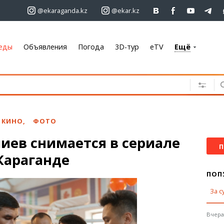
@ekaraganda.kz
@ekar.kz
еды
Объявления
Погода
3D-тур
eTV
Ещё
+7 701 233 33 81
Объявления
Недвижимость
Автомобили
 КИНО
,
ФОТО
Работа
иев снимается в сериале
Услуги
П
 Караганде
Электроника
Мебель
ПОП
За с
Погода
Караганда
Вчера,