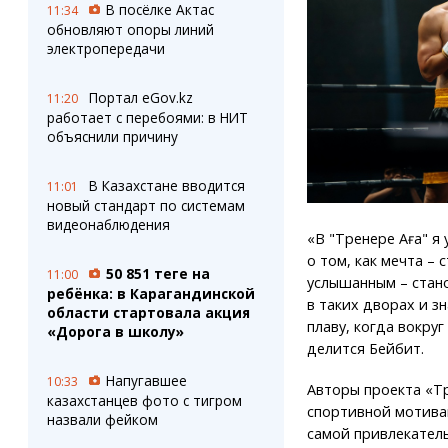
В посёлке Актас
11:34
обновляют опоры линий
электропередачи
Портал eGov.kz
11:20
работает с перебоями: в НИТ
объяснили причину
В Казахстане вводится
11:01
новый стандарт по системам
видеонаблюдения
«В "Тренере Аға" я
о том, как мечта –
50 851 теңге на
11:00
услышанным – стан
ребёнка: в Карагандинской
в таких дворах и з
области стартовала акция
плаву, когда вокру
«Дорога в школу»
делится Бейбит.
Напугавшее
10:33
Авторы проекта «Т
казахстанцев фото с тигром
спортивной мотива
назвали фейком
самой привлекател