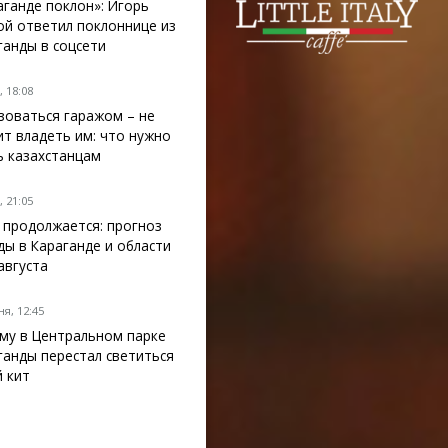
аганде поклон»: Игорь
ой ответил поклоннице из
ганды в соцсети
 18:08
зоваться гаражом – не
ит владеть им: что нужно
ь казахстанцам
 21:05
 продолжается: прогноз
ды в Караганде и области
 августа
я, 12:45
му в Центральном парке
ганды перестал светиться
й кит