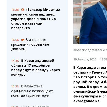
Штрихи
Пробки
Фотокомиксы
Карта Караганды
«Бульвар Мира» из
16:26
Коллаж недели
Организации
мозаики: карагандинец
Ешкин гороскоп
Мой участковый
украсил двор в память о
Перекрытие дорог
старом названии
проспекта
Сервисы
Медиа
В интернете
16:06
Переводчик
Фото
продавали поддельные
Видео
дипломы
Фото предоставлено с
3D-тур
Timelapse
19 Августа, 2025
12:3
В Карагандинской
15:38
области 17 водоёмов
В Караганде этим
передадут в аренду через
сериала «Тренер А
конкурс
Это история о то
родной город и б
В Казахстане
15:33
залом. В одном и
официально возвращают
олимпийский чемп
понятие «врач-интерн»
физкультуры и сп
ekaraganda.kz.