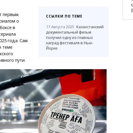
т первым
ССЫЛКИ ПО ТЕМЕ
риалом о
17 Августа 2025
Казахстанский
боксе в
документальный фильм
сериала
получил одну из главных
025 года. Сам
наград фестиваля в Нью-
н теме
Йорке
жского
ивного пути.