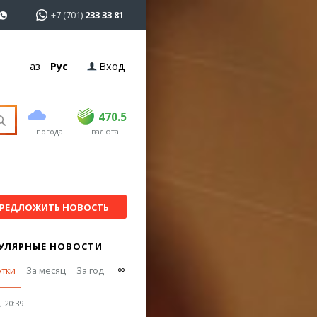
+7 (701)
233 33 81
Қаз
Рус
Вход
покупка
продажа
USD
469
470.5
470.5
погода
валюта
EUR
541
545
RUB
5.51
5.6
РЕДЛОЖИТЬ НОВОСТЬ
УЛЯРНЫЕ НОВОСТИ
∞
утки
За месяц
За год
 20:39