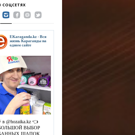
В СОЦСЕТЯХ
EKaraganda.kz - Вся
жизнь Караганды на
одном сайте