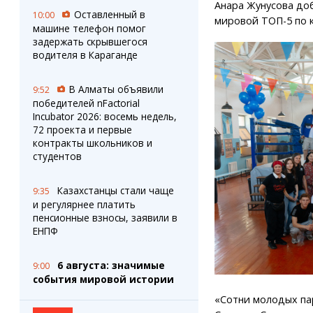
Анара Жунусова доб
Оставленный в
10:00
мировой ТОП-5 по к
машине телефон помог
задержать скрывшегося
водителя в Караганде
В Алматы объявили
9:52
победителей nFactorial
Incubator 2026: восемь недель,
72 проекта и первые
контракты школьников и
студентов
Казахстанцы стали чаще
9:35
и регулярнее платить
пенсионные взносы, заявили в
ЕНПФ
6 августа: значимые
9:00
события мировой истории
«Сотни молодых па