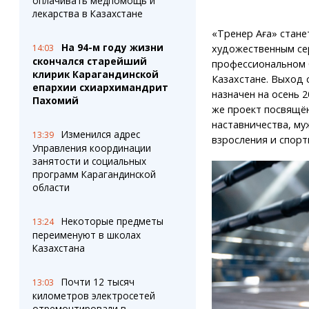
оплачивать медпомощь и
лекарства в Казахстане
«Тренер Аға» стане
На 94-м году жизни
14:03
художественным се
скончался старейший
профессиональном 
клирик Карагандинской
Казахстане. Выход 
епархии схиархимандрит
назначен на осень 2
Пахомий
же проект посвящё
наставничества, му
Изменился адрес
13:39
взросления и спорт
Управления координации
занятости и социальных
программ Карагандинской
области
Некоторые предметы
13:24
переименуют в школах
Казахстана
Почти 12 тысяч
13:03
километров электросетей
отремонтировали в