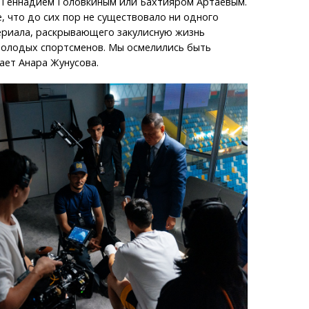
 Геннадием Головкиным или Бахтияром Артаевым.
, что до сих пор не существовало ни одного
ериала, раскрывающего закулисную жизнь
молодых спортсменов. Мы осмелились быть
ает Анара Жунусова.