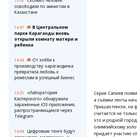
Сколько человек
15:05
освободили по амнистии в
Казахстане
В Центральном
14:47
парке Караганды вновь
открыли комнату матери и
ребенка
От хобби к
14:34
производству: карагандинка
превратила любовь к
ремёслам в успешный бизнес
«Лаборатория
14:25
Серик Сапиев появи
Касперского» обнаружила
а съёмки ленты нач
заражённые iOS-приложения,
Пришахтинске, на 
распространяющиеся через
считается не тольк
Telegram
это и родной город
олимпийскому золот
Цифровым тенге будут
14:04
придаёт участию сп