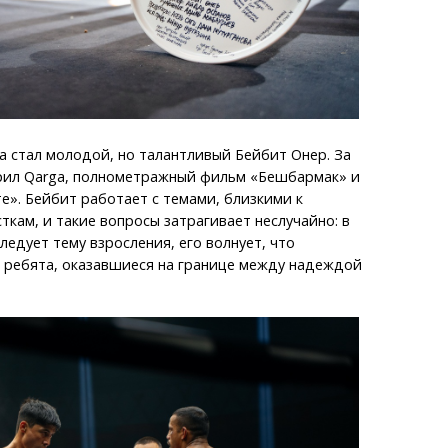
 стал молодой, но талантливый Бейбит Онер. За
ерил Qarga, полнометражный фильм «Бешбармак» и
те». Бейбит работает с темами, близкими к
кам, и такие вопросы затрагивает неслучайно: в
ледует тему взросления, его волнует, что
 ребята, оказавшиеся на границе между надеждой