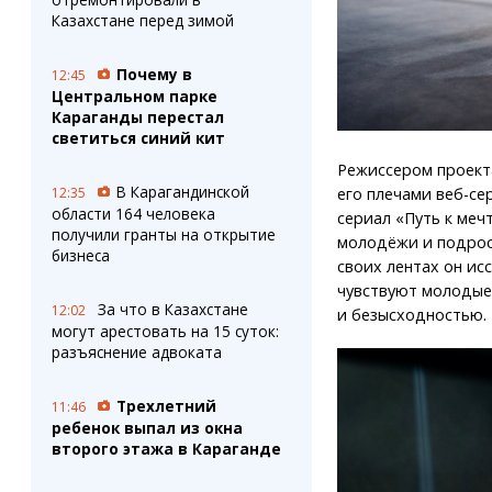
Казахстане перед зимой
Почему в
12:45
Центральном парке
Караганды перестал
светиться синий кит
Режиссером проекта
В Карагандинской
12:35
его плечами веб-с
области 164 человека
сериал «Путь к меч
получили гранты на открытие
молодёжи и подрост
бизнеса
своих лентах он исс
чувствуют молодые
За что в Казахстане
12:02
и безысходностью.
могут арестовать на 15 суток:
разъяснение адвоката
Трехлетний
11:46
ребенок выпал из окна
второго этажа в Караганде