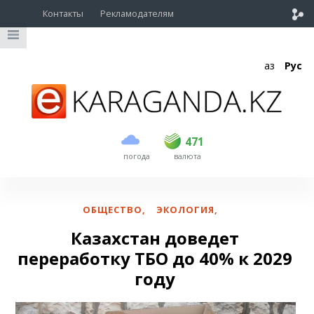
Контакты
Рекламодателям
Қаз
Рус
покупка
продажа
USD
469.5
471
471
погода
валюта
EUR
539
544
RUB
5.53
5.6
ОБЩЕСТВО
,
ЭКОЛОГИЯ
,
Казахстан доведет
переработку ТБО до 40% к 2029
году