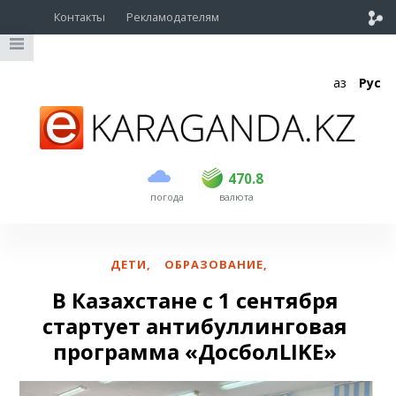
Контакты
Рекламодателям
Қаз
Рус
покупка
продажа
USD
468.5
470.8
470.8
погода
валюта
EUR
539
541.5
RUB
5.53
5.6
ДЕТИ
,
ОБРАЗОВАНИЕ
,
В Казахстане с 1 сентября
стартует антибуллинговая
программа «ДосболLIKE»