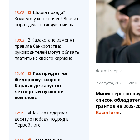
Штрихи
Пробки
Фотокомиксы
Карта Караганды
Школа позади?
13:08
Коллаж недели
Организации
Колледж уже окончен? Значит,
Ешкин гороскоп
Мой участковый
пора сделать следующий шаг
Перекрытие дорог
В Казахстане изменят
13:03
правила банкротства:
Сервисы
Медиа
руководителей могут обязать
Переводчик
Фото
платить из своего кармана
Видео
3D-тур
Фото: freepik
Газ придёт на
12:40
Timelapse
Фёдоровку: скоро в
7 Августа, 2025
20:38
Караганде запустят
четвёртый пусковой
Министерство нау
комплекс
список обладате
грантов на 2025-2
Kazinform
.
«Шахтер» одержал
12:39
десятую победу подряд в
Первой лиге