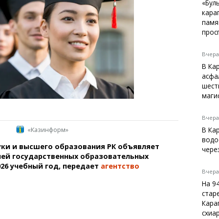
Темиртау
«Бул
кара
Балхаш
памя
Жезказган
прос
Вчера,
В Ка
Справочник
асфа
Расписание транспорта
шест
маги
Автобусные остановки
Экстренные службы
Каталог компаний
Вчера,
«Казинформ»
Купить шины, легко!
В Ка
водо
ки и высшего образования РК объявляет
чере
лей государственных образовательных
026 учебный год, передает
агентство
Вчера,
На 9
стар
Кара
схиа