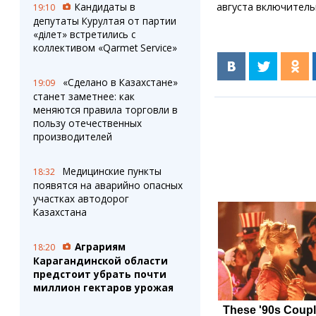
августа включитель
Кандидаты в
19:10
депутаты Курултая от партии
«Әділет» встретились с
коллективом «Qarmet Service»
«Сделано в Казахстане»
19:09
станет заметнее: как
меняются правила торговли в
пользу отечественных
производителей
Медицинские пункты
18:32
появятся на аварийно опасных
участках автодорог
Казахстана
Аграриям
18:20
Карагандинской области
предстоит убрать почти
миллион гектаров урожая