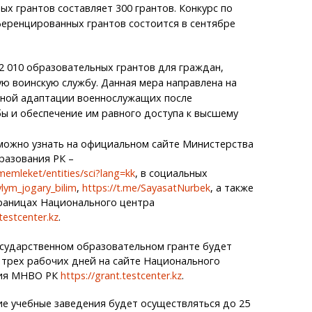
 грантов составляет 300 грантов. Конкурс по
ренцированных грантов состоится в сентябре
 010 образовательных грантов для граждан,
ю воинскую службу. Данная мера направлена на
ной адаптации военнослужащих после
ы и обеспечение им равного доступа к высшему
 можно узнать на официальном сайте Министерства
разования РК –
memleket/entities/sci?lang=kk
, в социальных
ylym_jogary_bilim
,
https://t.me/SayasatNurbek
, а также
раницах Национального центра
estcenter.kz
.
осударственном образовательном гранте будет
 трех рабочих дней на сайте Национального
ния МНВО РК
https://grant.testcenter.kz
.
е учебные заведения будет осуществляться до 25