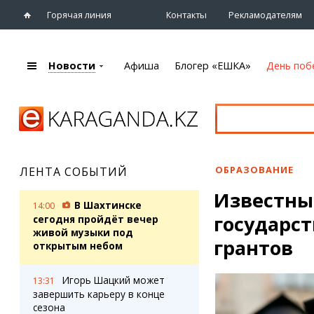
Горячая линия
Контакты
Рекламодателям
Новости
Афиша
Блогер «ЕШКА»
День поб
+7 (7212)
92 09 09
Главная
Афиша
Новости
Новости
Кино
Караганды
Театры
ОБРАЗОВАНИЕ
ЛЕНТА СОБЫТИЙ
Хроника
Музыка
Известны
eTV
Спорт
В Шахтинске
14:00
Рассылка новостей
государс
Выставки
сегодня пройдёт вечер
Персоны
живой музыки под
Цирк и зоопарк
грантов
открытым небом
Интервью
Игорь Шацкий может
13:31
Блогер «ЕШКА»
Карты
завершить карьеру в конце
Лента блогера
Web-камеры
сезона