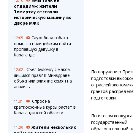
«Мы танк не
12:10
отдадим»: жители
Темиртау отстояли
историческую машину во
дворе МЖК
Служебная собака
12:05
помогла полицейским найти
пропавшую девушку в
Караганде
Съел булочку с маком -
12:02
По поручению През
лишился прав? В Минздраве
подготовки высоко
объяснили влияние семян на
отраслей экономик
анализы
грантов распредел
подготовки.
Спрос на
11:31
краткосрочные курсы растет в
Карагандинской области
По итогам конкурса
государственный
Жители нескольких
11:29
образовательный за