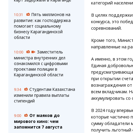
категорий населени
Пять миллионов на
В целях поддержки
10:31
развитие: как господдержка
конкурса, это поб
помогает социальному
соревнований.
бизнесу Карагандинской
области
Кроме того, Минис
направленные на р
Заместитель
10:00
министра внутренних дел
А именно, в этом г
ознакомился с цифровыми
Единая добровольн
проектами полиции в
предусматривающая
Карагандинской области
при открытии счета
вознаграждения от 
Студентам Казахстана
9:34
всем вкладчикам. 
изменили правила выплаты
аккумулировать со 
стипендий
В 2024 году вперв
От маяков до
9:00
которые частично 
мирового кино: чем
сумму обладатели м
запомнится 7 августа
получить льготный 