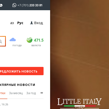
+7 (701)
233 33 81
Қаз
Рус
Вход
покупка
продажа
USD
470
471.5
471.5
погода
валюта
EUR
540
542
RUB
5.53
5.61
РЕДЛОЖИТЬ НОВОСТЬ
УЛЯРНЫЕ НОВОСТИ
∞
утки
За месяц
За год
 16:26