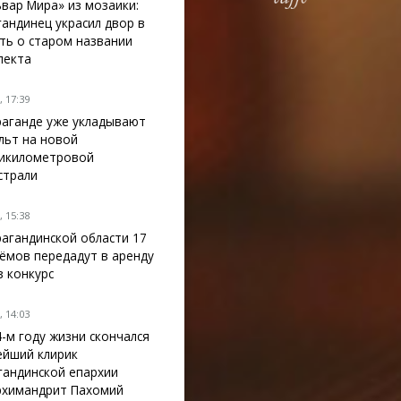
ьвар Мира» из мозаики:
гандинец украсил двор в
ть о старом названии
пекта
 17:39
раганде уже укладывают
льт на новой
икилометровой
страли
 15:38
рагандинской области 17
ёмов передадут в аренду
з конкурс
 14:03
4-м году жизни скончался
ейший клирик
гандинской епархии
рхимандрит Пахомий