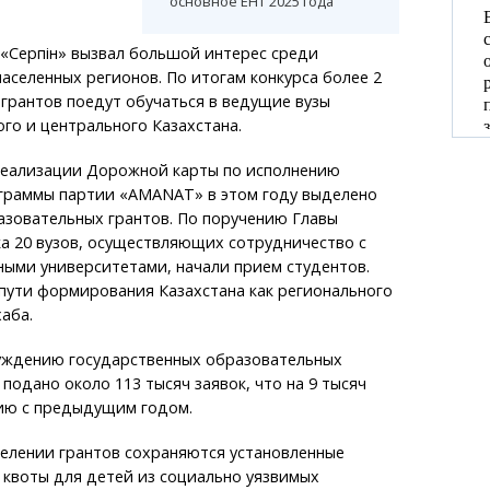
основное ЕНТ 2025 года
 «Серпін» вызвал большой интерес среди
аселенных регионов. По итогам конкурса более 2
грантов поедут обучаться в ведущие вузы
ого и центрального Казахстана.
 реализации Дорожной карты по исполнению
раммы партии «AMANAT» в этом году выделено
азовательных грантов. По поручению Главы
а 20 вузов, осуществляющих сотрудничество с
ыми университетами, начали прием студентов.
пути формирования Казахстана как регионального
аба.
суждению государственных образовательных
 подано около 113 тысяч заявок, что на 9 тысяч
ию с предыдущим годом.
делении грантов сохраняются установленные
 квоты для детей из социально уязвимых