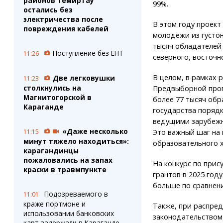
районов Темиртау
99%.
остались без
электричества после
В этом году проект
повреждения кабелей
молодежи из густон
тысяч обладателей 
Поступление без ЕНТ
11:26
северного, восточн
В целом, в рамках
Две легковушки
11:23
столкнулись на
Предвыборной прог
Магнитогорской в
более 77 тысяч обр
Караганде
государства порядк
ведущими зарубежн
«Даже несколько
Это важный шаг на 
11:15
минут тяжело находиться»:
образовательного х
карагандинцы
пожаловались на запах
На конкурс по при
краски в травмпункте
грантов в 2025 году
больше по сравнен
Подозреваемого в
11:01
краже портмоне и
Также, при распре
использовании банковских
законодательством
карт задержали в Караганде