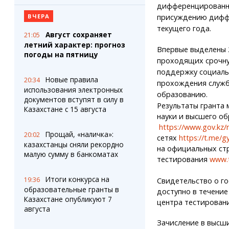
дифференцированных
присуждению диффе
ВЧЕРА
текущего года.
Август сохраняет
21:05
летний характер: прогноз
Впервые выделены 2
погоды на пятницу
проходящих срочну
поддержку социаль
Новые правила
20:34
прохождения служб
использования электронных
образованию.
документов вступят в силу в
Результаты гранта
Казахстане с 15 августа
науки и высшего об
https://www.gov.kz/
Прощай, «наличка»:
20:02
сетях
https://t.me/g
казахстанцы сняли рекордно
на официальных ст
малую сумму в банкоматах
тестирования
www.t
Итоги конкурса на
19:36
Свидетельство о г
образовательные гранты в
доступно в течение
Казахстане опубликуют 7
центра тестирова
августа
Зачисление в высши