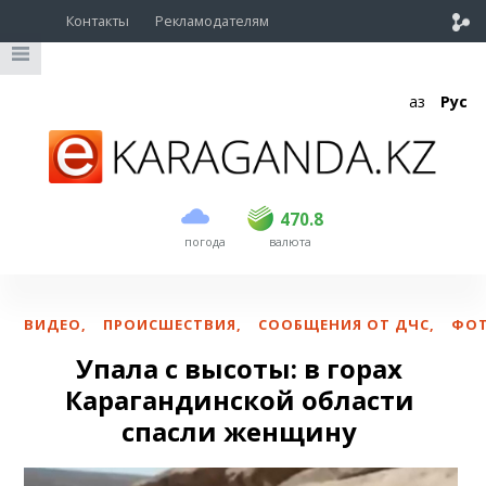
Контакты
Рекламодателям
Қаз
Рус
покупка
продажа
USD
468.5
470.8
470.8
погода
валюта
EUR
539
541.5
RUB
5.53
5.6
ВИДЕО
,
ПРОИСШЕСТВИЯ
,
СООБЩЕНИЯ ОТ ДЧС
,
ФО
Упала с высоты: в горах
Карагандинской области
спасли женщину