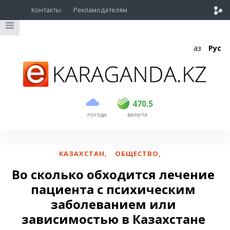
Контакты
Рекламодателям
Қаз
Рус
покупка
продажа
USD
468.5
470.5
470.5
погода
валюта
EUR
539
544
RUB
5.51
5.58
КАЗАХСТАН
,
ОБЩЕСТВО
,
Во сколько обходится лечение
пациента с психическим
заболеванием или
зависимостью в Казахстане