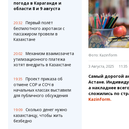
Штрихи
Пробки
погода в Караганде и
Фотокомиксы
Карта Караганды
области 8 и 9 августа
Коллаж недели
Организации
Ешкин гороскоп
Мой участковый
Первый полёт
20:32
Перекрытие дорог
беспилотного аэротакси с
пассажиром провели в
Казахстане
Сервисы
Медиа
Переводчик
Фото
Механизм взаимозачета
20:02
Фото: Kazinform
Видео
утилизационного платежа
3D-тур
хотят внедрить в Казахстане
3 Августа, 2025
11:35
Timelapse
Самый дорогой ан
Проект приказа об
19:35
Астане. Индивиду
отмене СОР и СОЧ в
а накладнее всего
начальных классах выставили
сложились по стр
для публичного обсуждения
Kazinform.
Сколько денег нужно
19:09
казахстанцу, чтобы жить
безбедно