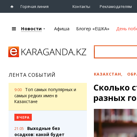
Горячая линия
Контакты
Рекламодателям
Новости
Афиша
Блогер «ЕШКА»
День поб
+7 (7212)
92 09 09
Главная
Афиша
Новости
Новости
Кино
Караганды
Театры
КАЗАХСТАН
,
ОБР
ЛЕНТА СОБЫТИЙ
Хроника
Музыка
Сколько с
eTV
Спорт
Топ самых популярных и
9:00
Рассылка новостей
разных го
Выставки
самых редких имен в
Персоны
Казахстане
Цирк и зоопарк
Интервью
ВЧЕРА
Блогер «ЕШКА»
Карты
Выходные без
21:05
Лента блогера
Web-камеры
осадков: какой будет