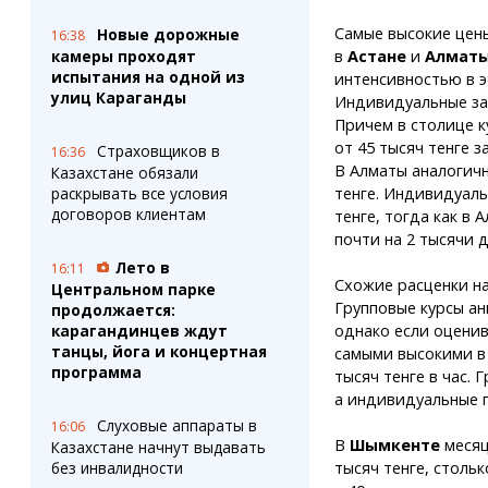
Самые высокие цены
Новые дорожные
16:38
в
Астане
и
Алмат
камеры проходят
испытания на одной из
интенсивностью в эт
улиц Караганды
Индивидуальные зан
Причем в столице к
от 45 тысяч тенге з
Страховщиков в
16:36
В Алматы аналогичн
Казахстане обязали
тенге. Индивидуаль
раскрывать все условия
договоров клиентам
тенге, тогда как в
почти на 2 тысячи 
Лето в
16:11
Схожие расценки н
Центральном парке
Групповые курсы ан
продолжается:
однако если оценив
карагандинцев ждут
танцы, йога и концертная
самыми высокими в 
программа
тысяч тенге в час. 
а индивидуальные п
Слуховые аппараты в
16:06
В
Шымкенте
месяц
Казахстане начнут выдавать
тысяч тенге, стольк
без инвалидности