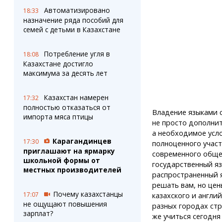
Автоматизировано
18:33
назначение ряда пособий для
семей с детьми в Казахстане
Потребление угля в
18:08
Казахстане достигло
максимума за десять лет
Казахстан намерен
17:32
полностью отказаться от
Владение языками 
импорта мяса птицы
не просто дополнит
а необходимое усл
Карагандинцев
17:30
полноценного участ
приглашают на ярмарку
современного обще
школьной формы от
государственный я
местных производителей
распространенный 
решать вам, но цен
Почему казахстанцы
17:07
казахского и англий
не ощущают повышения
разных городах стр
зарплат?
же учиться сегодня