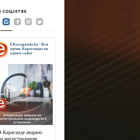
В СОЦСЕТЯХ
EKaraganda.kz - Вся
жизнь Караганды на
одном сайте