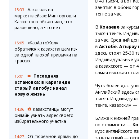
в 40 тысяч, а вот 
занятия в обоих го
Алкоголь на
15:33
тенге за час.
маркетплейсах: Минторговли
Казахстана объяснило, что
В
Конаеве
за курсы
разрешено, а что нет
тысяч тенге. Индив
за час. Средний це
«КазАвтоЖол»
15:05
в
Актобе
,
Атырау
обратился к казахстанцам из-
здесь стоят 25-30 т
за одной плохой привычки на
Индивидуальные уро
трассах
а казахского — от 
самая высокая стои
Последняя
15:01
остановка: в Караганде
Чуть более доступн
старый автобус начал
Английский здесь ст
новую жизнь
тысяч. Индивидуаль
тенге, казахским — 
Казахстанцы могут
14:36
онлайн узнать адрес своего
Ближе к нижней гр
избирательного участка
по стоимости —
Ко
курс английского яз
От тюремной драмы до
14:27
за казахский — окол