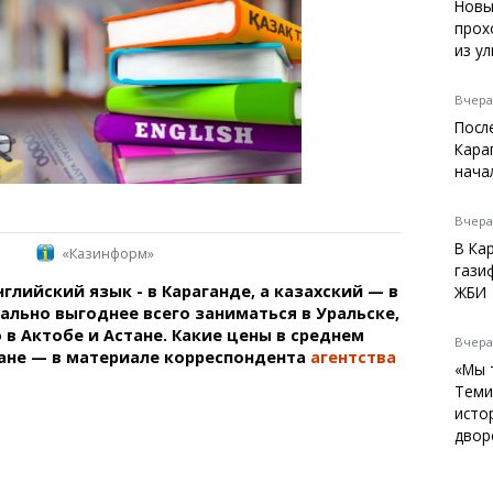
Темиртау
Новы
прох
Балхаш
из у
Жезказган
Вчера,
Посл
Кара
Справочник
нача
Расписание транспорта
Автобусные остановки
Вчера,
Экстренные службы
В Ка
«Казинформ»
Каталог компаний
гази
глийский язык - в Караганде, а казахский — в
Купить шины, легко!
ЖБИ
ально выгоднее всего заниматься в Уральске,
 в Актобе и Астане. Какие цены в среднем
Вчера,
ане — в материале корреспондента
агентства
«Мы 
Теми
исто
двор