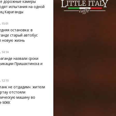
е дорожные камеры
одят испытания на одной
лиц Караганды
 15:01
едняя остановка: в
ганде старый автобус
л новую жизнь
 14:14
раганде назвали сроки
фикации Пришахтинска и
 12:10
танк не отдадим»: жители
ртау отстояли
рическую машину во
е МЖК