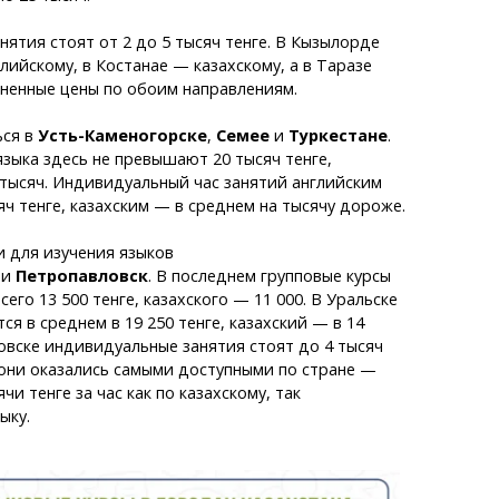
ятия стоят от 2 до 5 тысяч тенге. В Кызылорде
лийскому, в Костанае — казахскому, а в Таразе
ненные цены по обоим направлениям.
ься в
Усть-Каменогорске
,
Семее
и
Туркестане
.
языка здесь не превышают 20 тысяч тенге,
 тысяч. Индивидуальный час занятий английским
яч тенге, казахским — в среднем на тысячу дороже.
 для изучения языков
и
Петропавловск
. В последнем групповые курсы
сего 13 500 тенге, казахского — 11 000. В Уральске
я в среднем в 19 250 тенге, казахский — в 14
овске индивидуальные занятия стоят до 4 тысяч
е они оказались самыми доступными по стране —
ячи тенге за час как по казахскому, так
ыку.