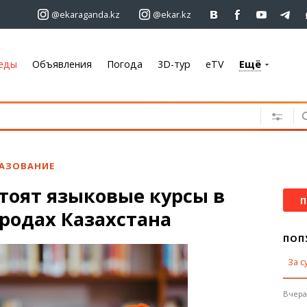
@ekaraganda.kz
@ekar.kz
еды
Объявления
Погода
3D-тур
eTV
Ещё
+7 701 233 33 81
Объявления
Недвижимость
Автомобили
АЗОВАНИЕ
Работа
тоят языковые курсы в
Услуги
П
родах Казахстана
Электроника
Мебель
ПОП
За с
Погода
Караганда
Вчера,