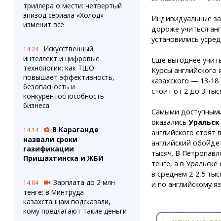
триллера о мести: четвертый
эпизод сериала «Холод»
Индивидуальные зан
изменит все
дороже учиться анг
установились усред
Искусственный
14:24
интеллект и цифровые
Еще выгоднее учит
технологии: как ТШО
Курсы английского 
повышает эффективность,
казахского — 13-18
безопасность и
стоит от 2 до 3 тыс
конкурентоспособность
бизнеса
Самыми доступными
оказались
Уральск
В Караганде
14:14
английского стоят в
назвали сроки
английский обойдетс
газификации
тысяч. В Петропавл
Пришахтинска и ЖБИ
тенге, а в Уральск
в среднем 2-2,5 тыс
Зарплата до 2 млн
14:04
и по английскому яз
тенге: в Минтруда
казахстанцам подсказали,
кому предлагают такие деньги