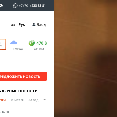
+7 (701)
233 33 81
Қаз
Рус
Вход
покупка
продажа
USD
468.5
470.8
470.8
погода
валюта
EUR
539
541.5
RUB
5.53
5.6
РЕДЛОЖИТЬ НОВОСТЬ
УЛЯРНЫЕ НОВОСТИ
∞
утки
За месяц
За год
 16:38