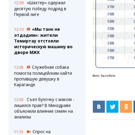
«Шахтер» одержал
12:39
десятую победу подряд в
Первой лиге
«Мы танк не
12:10
отдадим»: жители
Темиртау отстояли
историческую машину во
дворе МЖК
Служебная собака
12:05
помогла полицейским найти
Фото: Kazinform
пропавшую девушку в
Караганде
Съел булочку с маком -
12:02
лишился прав? В Минздраве
объяснили влияние семян на
анализы
Спрос на
11:31