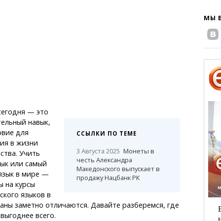
МЫ 
сегодня — это
ельный навык,
овие для
ССЫЛКИ ПО ТЕМЕ
ия в жизни
3 Августа 2025
Монеты в
ства. Учить
честь Александра
зык или самый
Македонского выпускает в
язык в мире —
продажу Нацбанк РК
ы на курсы
ского языков в
аны заметно отличаются. Давайте разберемся, где
 выгоднее всего.