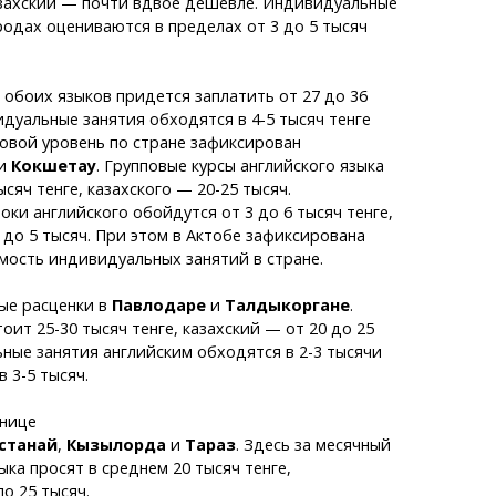
казахский — почти вдвое дешевле. Индивидуальные
родах оцениваются в пределах от 3 до 5 тысяч
 обоих языков придется заплатить от 27 до 36
идуальные занятия обходятся в 4-5 тысяч тенге
новой уровень по стране зафиксирован
и
Кокшетау
. Групповые курсы английского языка
ысяч тенге, казахского — 20-25 тысяч.
ки английского обойдутся от 3 до 6 тысяч тенге,
4 до 5 тысяч. При этом в Актобе зафиксирована
мость индивидуальных занятий в стране.
ые расценки в
Павлодаре
и
Талдыкоргане
.
оит 25-30 тысяч тенге, казахский — от 20 до 25
ные занятия английским обходятся в 2-3 тысячи
в 3-5 тысяч.
анице
станай
,
Кызылорда
и
Тараз
. Здесь за месячный
ыка просят в среднем 20 тысяч тенге,
о 25 тысяч.