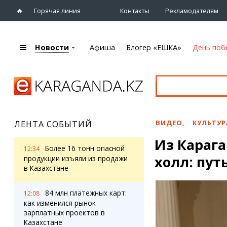
Горячая линия
Контакты
Рекламодателям
Новости
Афиша
Блогер «ЕШКА»
День поб
+7 (7212)
92 09 09
Главная
Афиша
Новости
Новости
Кино
Караганды
Театры
ВИДЕО
,
КУЛЬТУР
ЛЕНТА СОБЫТИЙ
Хроника
Музыка
Из Карага
eTV
Спорт
Более 16 тонн опасной
12:34
Рассылка новостей
холл: пут
Выставки
продукции изъяли из продажи
Персоны
в Казахстане
Цирк и зоопарк
Интервью
84 млн платежных карт:
12:08
как изменился рынок
Блогер «ЕШКА»
Карты
зарплатных проектов в
Лента блогера
Web-камеры
Казахстане