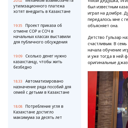
Механизм взаимозачета
«Мой дедушка, Иги
20:02
утилизационного платежа
был известным каза
хотят внедрить в Казахстане
играл на домбре. Д
передалось мне с г
Проект приказа об
объясняет она.
19:35
отмене СОР и СОЧ в
начальных классах выставили
Детство Гульзар на
для публичного обсуждения
счастливым. В семь
начала обучение иг
Сколько денег нужно
и уже тогда в ней 
19:09
казахстанцу, чтобы жить
оригинальные джаз
безбедно
Автоматизировано
18:33
назначение ряда пособий для
семей с детьми в Казахстане
Потребление угля в
18:08
Казахстане достигло
максимума за десять лет