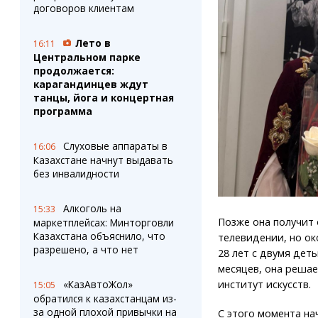
договоров клиентам
Лето в
16:11
Центральном парке
продолжается:
карагандинцев ждут
танцы, йога и концертная
программа
Слуховые аппараты в
16:06
Казахстане начнут выдавать
без инвалидности
Алкоголь на
15:33
Позже она получит 
маркетплейсах: Минторговли
Казахстана объяснило, что
телевидении, но ок
разрешено, а что нет
28 лет с двумя дет
месяцев, она решае
институт искусств.
«КазАвтоЖол»
15:05
обратился к казахстанцам из-
за одной плохой привычки на
С этого момента на