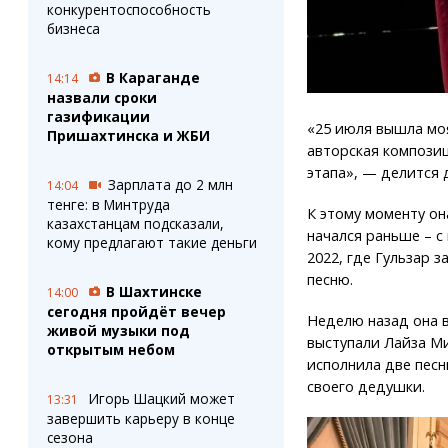
конкурентоспособность
бизнеса
В Караганде
14:14
назвали сроки
газификации
«25 июля вышла моя
Пришахтинска и ЖБИ
авторская композиц
этапа», — делится 
Зарплата до 2 млн
14:04
тенге: в Минтруда
К этому моменту он
казахстанцам подсказали,
начался раньше – с 
кому предлагают такие деньги
2022, где Гульзар 
песню.
В Шахтинске
14:00
сегодня пройдёт вечер
Неделю назад она в
живой музыки под
выступали Лайза Ми
открытым небом
исполнила две песн
своего дедушки.
Игорь Шацкий может
13:31
завершить карьеру в конце
сезона