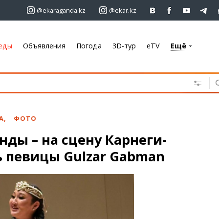
@ekaraganda.kz
@ekar.kz
еды
Объявления
Погода
3D-тур
eTV
Ещё
+7 701 233 33 81
Объявления
Недвижимость
Автомобили
А
,
ФОТО
Работа
нды – на сцену Карнеги-
Услуги
ь певицы Gulzar Gabman
Электроника
Мебель
Погода
Караганда