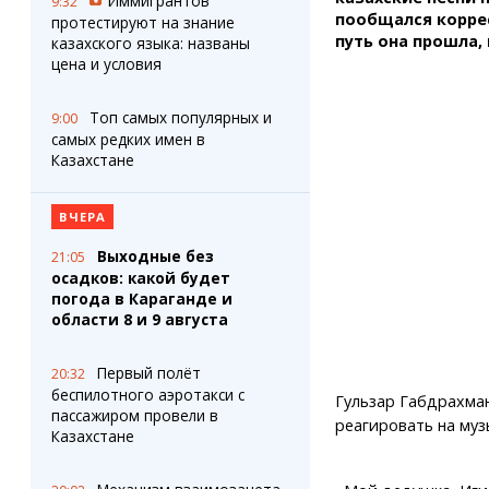
Иммигрантов
9:32
пообщался коррес
протестируют на знание
путь она прошла,
казахского языка: названы
цена и условия
Топ самых популярных и
9:00
самых редких имен в
Казахстане
ВЧЕРА
Выходные без
21:05
осадков: какой будет
погода в Караганде и
области 8 и 9 августа
Первый полёт
20:32
беспилотного аэротакси с
Гульзар Габдрахман 
пассажиром провели в
реагировать на муз
Казахстане