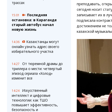
трассах
преподавать, откр
сегодня носит стат
записывает их в лу
Последняя
15:01
остановка: в Караганде
подписала контракт
старый автобус начал
достижением не тол
новую жизнь
казахской музыкаль
Казахстанцы могут
14:36
онлайн узнать адрес своего
избирательного участка
От тюремной драмы до
14:27
триллера о мести: четвертый
эпизод сериала «Холод»
изменит все
Искусственный
14:24
интеллект и цифровые
технологии: как ТШО
повышает эффективность,
безопасность и