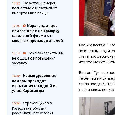
Казахстан намерен
17:32
полностью отказаться от
импорта мяса птицы
Карагандинцев
17:30
приглашают на ярмарку
школьной формы от
местных производителей
Музыка всегда была
непростым. Родите
Почему казахстанцы
17:07
стать профессионал
не ощущают повышения
что это может быть
зарплат?
В итоге Гульзар по
Новые дорожные
16:38
технический универ
камеры проходят
стала председателе
испытания на одной из
фестивалях, но, как
улиц Караганды
Страховщиков в
16:36
Казахстане обязали
раскрывать все условия