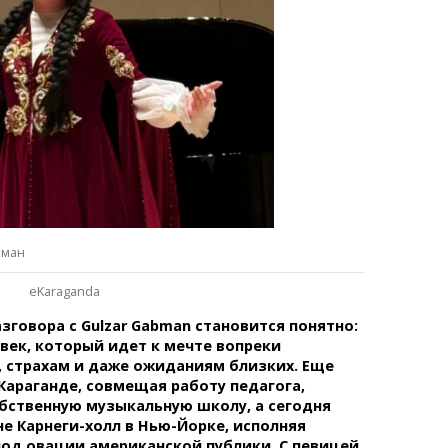
Темиртау
Балхаш
Жезказган
Справочник
Расписание транспорта
Автобусные остановки
Экстренные службы
Каталог компаний
хман
Купить шины, легко!
eKaraganda
зговора с Gulzar Gabman становится понятно:
век, который идет к мечте вопреки
 страхам и даже ожиданиям близких. Еще
 Караганде, совмещая работу педагога,
бственную музыкальную школу, а сегодня
не Карнеги-холл в Нью-Йорке, исполняя
под овации американской публики. С певицей