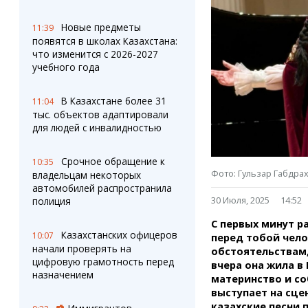
Штрихи
Пробки
Фотокомиксы
Карта Караганды
Новые предметы
11:39
Коллаж недели
Организации
появятся в школах Казахстана:
Ешкин гороскоп
Мой участковый
что изменится с 2026-2027
Перекрытие дорог
учебного года
В Казахстане более 31
Сервисы
Медиа
11:04
тыс. объектов адаптировали
Переводчик
Фото
для людей с инвалидностью
Видео
3D-тур
Срочное обращение к
10:35
Timelapse
Фото: Гульзар Габдра
владельцам некоторых
автомобилей распространила
30 Июля, 2025
14:52
полиция
С первых минут ра
Казахстанских офицеров
10:07
перед тобой чело
начали проверять на
обстоятельствам,
цифровую грамотность перед
вчера она жила в
назначением
материнство и со
выступает на сце
казахские песни 