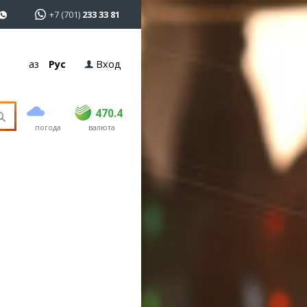
+7 (701)
233 33 81
Қаз
Рус
Вход
покупка
продажа
USD
468.5
470.4
470.4
погода
валюта
EUR
539
544
RUB
5.53
5.6