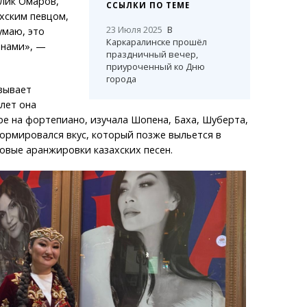
лик Омаров,
ССЫЛКИ ПО ТЕМЕ
хским певцом,
23 Июля 2025
В
умаю, это
Каркаралинске прошёл
енами», —
праздничный вечер,
приуроченный ко Дню
города
зывает
 лет она
ре на фортепиано, изучала Шопена, Баха, Шуберта,
формировался вкус, который позже выльется в
овые аранжировки казахских песен.