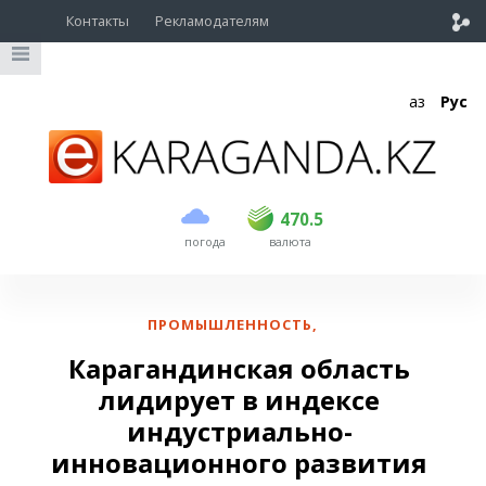
Контакты
Рекламодателям
Қаз
Рус
покупка
продажа
USD
469
470.5
470.5
погода
валюта
EUR
541
545
RUB
5.51
5.6
ПРОМЫШЛЕННОСТЬ
,
Карагандинская область
лидирует в индексе
индустриально-
инновационного развития