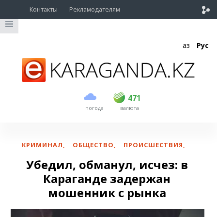
Контакты
Рекламодателям
Қаз
Рус
покупка
продажа
USD
468.5
471
471
погода
валюта
EUR
539
541.5
RUB
5.53
5.6
КРИМИНАЛ
,
ОБЩЕСТВО
,
ПРОИСШЕСТВИЯ
,
Убедил, обманул, исчез: в
Караганде задержан
мошенник с рынка