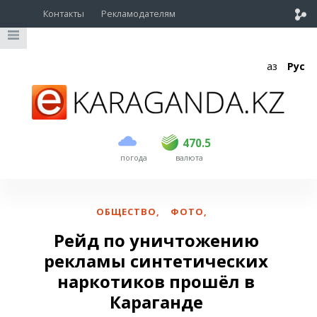
Контакты
Рекламодателям
Қаз
Рус
покупка
продажа
USD
469
470.5
470.5
погода
валюта
EUR
541
545
RUB
5.51
5.6
ОБЩЕСТВО
,
ФОТО
,
Рейд по уничтожению
рекламы синтетических
наркотиков прошёл в
Караганде