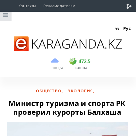
Контакты
Рекламодателям
Қаз
Рус
покупка
продажа
USD
469
472.5
472.5
погода
валюта
EUR
541
544
RUB
5.58
5.62
ОБЩЕСТВО
,
ЭКОЛОГИЯ
,
Министр туризма и спорта РК
проверил курорты Балхаша