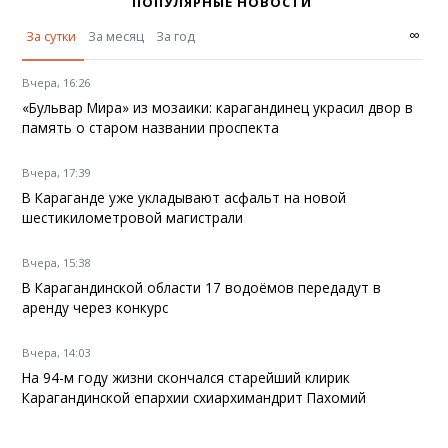
ПОПУЛЯРНЫЕ НОВОСТИ
∞
За сутки
За месяц
За год
Вчера, 16:26
«Бульвар Мира» из мозаики: карагандинец украсил двор в
память о старом названии проспекта
Вчера, 17:39
В Караганде уже укладывают асфальт на новой
шестикилометровой магистрали
Вчера, 15:38
В Карагандинской области 17 водоёмов передадут в
аренду через конкурс
Вчера, 14:03
На 94-м году жизни скончался старейший клирик
Карагандинской епархии схиархимандрит Пахомий