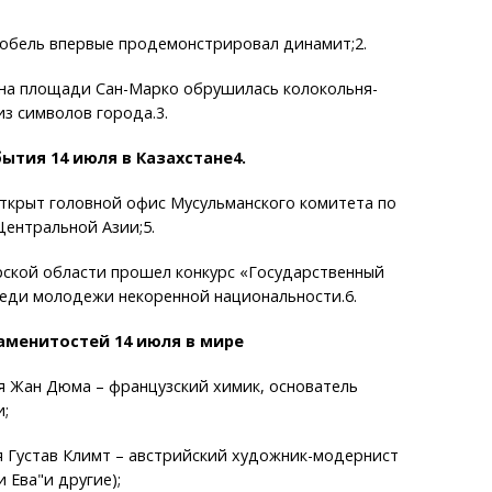
Нобель впервые продемонстрировал динамит;2.
 на площади Сан-Марко обрушилась колокольня-
з символов города.3.
ытия 14 июля в Казахстане4.
открыт головной офис Мусульманского комитета по
Центральной Азии;5.
рской области прошел конкурс «Государственный
реди молодежи некоренной национальности.6.
аменитостей 14 июля в мире
я Жан Дюма – французский химик, основатель
;
я Густав Климт – австрийский художник-модернист
 Ева"и другие);