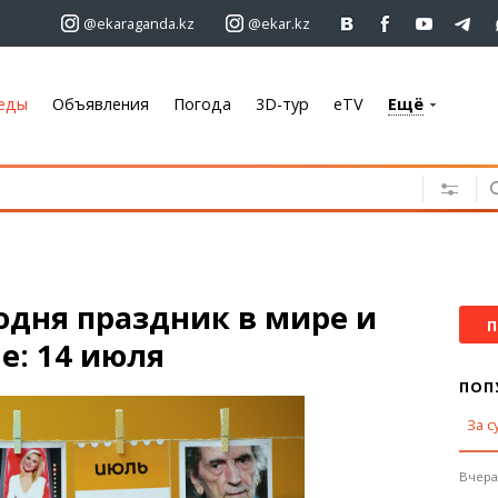
@ekaraganda.kz
@ekar.kz
еды
Объявления
Погода
3D-тур
eTV
Ещё
+7 701 233 33 81
Объявления
Недвижимость
Автомобили
Работа
одня праздник в мире и
Услуги
П
е: 14 июля
Электроника
Мебель
ПОП
За с
Погода
Караганда
Вчера,