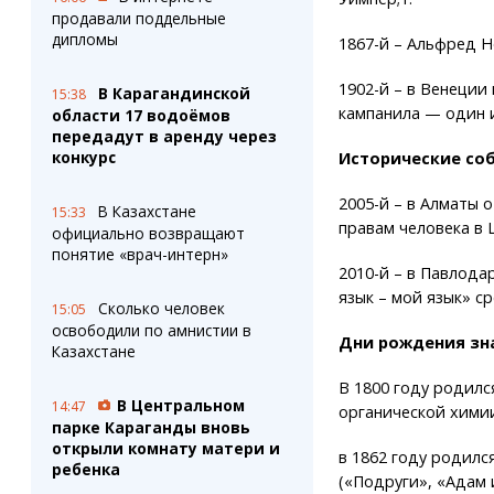
продавали поддельные
дипломы
1867-й – Альфред 
1902-й – в Венеции
В Карагандинской
15:38
кампанила — один и
области 17 водоёмов
передадут в аренду через
конкурс
Исторические соб
2005-й – в Алматы 
В Казахстане
15:33
правам человека в 
официально возвращают
понятие «врач-интерн»
2010-й – в Павлода
язык – мой язык» с
Сколько человек
15:05
освободили по амнистии в
Дни рождения зн
Казахстане
В 1800 году родилс
В Центральном
14:47
органической химии
парке Караганды вновь
открыли комнату матери и
в 1862 году родилс
ребенка
(«Подруги», «Адам и