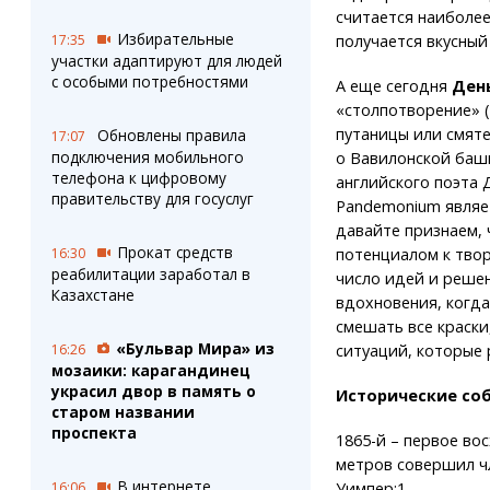
считается наиболее
Избирательные
получается вкусный
17:35
участки адаптируют для людей
с особыми потребностями
А еще сегодня
День
«столпотворение» (
путаницы или смят
Обновлены правила
17:07
подключения мобильного
о Вавилонской башн
телефона к цифровому
английского поэта
правительству для госуслуг
Pandemonium являет
давайте признаем, 
Прокат средств
потенциалом к твор
16:30
реабилитации заработал в
число идей и решен
Казахстане
вдохновения, когда
смешать все краски
«Бульвар Мира» из
ситуаций, которые 
16:26
мозаики: карагандинец
украсил двор в память о
Исторические соб
старом названии
проспекта
1865-й – первое во
метров совершил ч
В интернете
Уимпер;1.
16:06