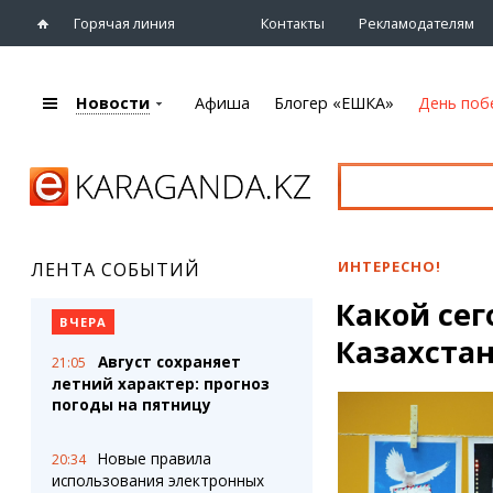
Горячая линия
Контакты
Рекламодателям
Новости
Афиша
Блогер «ЕШКА»
День поб
+7 (7212)
92 09 09
Главная
Афиша
Новости
Новости
Кино
Караганды
Театры
ИНТЕРЕСНО!
ЛЕНТА СОБЫТИЙ
Хроника
Музыка
Какой сег
eTV
Спорт
ВЧЕРА
Рассылка новостей
Казахстан
Выставки
Август сохраняет
21:05
Персоны
Цирк и зоопарк
летний характер: прогноз
Интервью
погоды на пятницу
Блогер «ЕШКА»
Карты
Новые правила
20:34
Лента блогера
Web-камеры
использования электронных