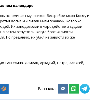
лавном календаре
овь вспоминает мучеников-бессребреников Косму и
Братья Косма и Дамиан были врачами, которые
юдей. Их заподозрили в чародействе и судили
 а затем отпустили, когда братья смогли
ля. По преданию, их убил из зависти их же
уют Ангелина, Дамиан, Аркадий, Петра, Алексей,
Рассылка: