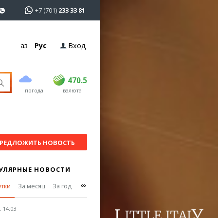
+7 (701)
233 33 81
Қаз
Рус
Вход
покупка
продажа
USD
469
470.5
470.5
погода
валюта
EUR
541
545
RUB
5.51
5.6
РЕДЛОЖИТЬ НОВОСТЬ
УЛЯРНЫЕ НОВОСТИ
∞
утки
За месяц
За год
 14:03