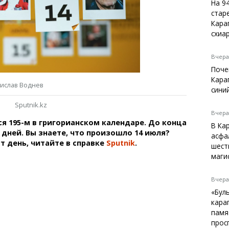
Темиртау
На 9
стар
Балхаш
Кара
Жезказган
схиа
Вчера,
Поче
Справочник
Кара
дислав Воднев
Расписание транспорта
сини
Автобусные остановки
Sputnik.kz
Экстренные службы
Вчера,
ся 195-м в григорианском календаре. До конца
Каталог компаний
В Ка
 дней. Вы знаете, что произошло 14 июля?
Купить шины, легко!
асфа
т день, читайте в справке
Sputnik
.
шест
маги
Вчера,
«Бул
кара
памя
прос