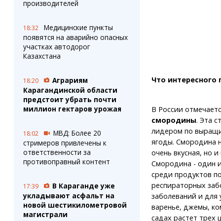
производителей
Медицинские пункты
18:32
появятся на аварийно опасных
участках автодорог
Казахстана
Что интересного 
Аграриям
18:20
Карагандинской области
предстоит убрать почти
миллион гектаров урожая
В России отмечает
смородины
. Эта с
лидером по выращ
МВД: Более 20
18:02
ягоды. Смородина н
стримеров привлечены к
ответственности за
очень вкусная, но и
противоправный контент
Смородина - один 
среди продуктов по
респираторных заб
В Караганде уже
17:39
укладывают асфальт на
заболеваний и для 
новой шестикилометровой
варенье, джемы, ко
магистрали
садах растет трех ц