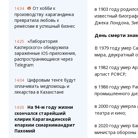
От хобби к
14:34
в 1903 году родилс
производству: карагандинка
известный биограф
превратила любовь к
Джека Лондона, Зиг
ремёслам в успешный бизнес
День смерти знам
«Лаборатория
14:25
Касперского» обнаружила
В 1979 году умер С
заражённые iOS-приложения,
мира, двукратный 
распространяющиеся через
Telegram
в 1982 году умер А
артист РСФСР;
Цифровым тенге будут
14:04
оплачивать медпомощь и
в 1986 году умер Р
лекарства в Казахстане
промышленного диз
в 2000 году умерла 
На 94-м году жизни
14:03
театра и кино;
скончался старейший
клирик Карагандинской
епархии схиархимандрит
в 2020 году умер Б
Пахомий
министра обороны 