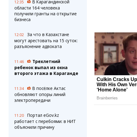
В Карагандинской
12:35
области 164 человека
получили гранты на открытие
бизнеса
За что в Казахстане
12:02
могут арестовать на 15 суток:
разъяснение адвоката
Трехлетний
11:46
ребенок выпал из окна
второго этажа в Караганде
В посёлке Актас
11:34
обновляют опоры линий
электропередачи
Портал eGov.kz
11:20
работает с перебоями: в НИТ
объяснили причину