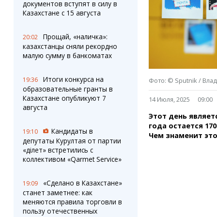
Штрихи
Пробки
документов вступят в силу в
Казахстане с 15 августа
Фотокомиксы
Карта Караганды
Коллаж недели
Организации
Ешкин гороскоп
Мой участковый
Прощай, «наличка»:
20:02
казахстанцы сняли рекордно
Перекрытие дорог
малую сумму в банкоматах
Сервисы
Медиа
Итоги конкурса на
19:36
Фото: © Sputnik / Вла
Переводчик
Фото
образовательные гранты в
Видео
Казахстане опубликуют 7
14 Июля, 2025
09:00
3D-тур
августа
Этот день являет
Timelapse
года остается 170
Кандидаты в
19:10
Чем знаменит это
депутаты Курултая от партии
«Әділет» встретились с
коллективом «Qarmet Service»
«Сделано в Казахстане»
19:09
станет заметнее: как
меняются правила торговли в
пользу отечественных