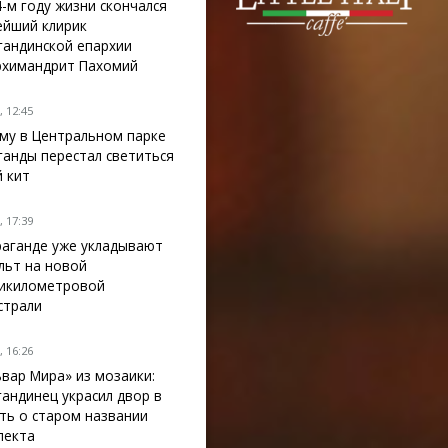
4-м году жизни скончался
ейший клирик
гандинской епархии
рхимандрит Пахомий
 12:45
му в Центральном парке
ганды перестал светиться
й кит
 17:39
раганде уже укладывают
льт на новой
икилометровой
страли
 16:26
ьвар Мира» из мозаики:
гандинец украсил двор в
ть о старом названии
пекта