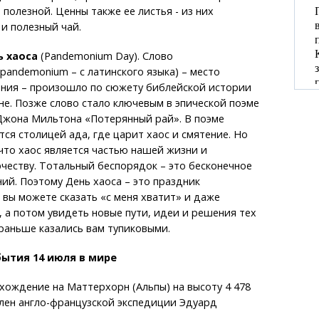
 полезной. Ценны также ее листья - из них
 и полезный чай.
 хаоса
(Pandemonium Day). Слово
pandemonium – с латинского языка) – место
ения – произошло по сюжету библейской истории
е. Позже слово стало ключевым в эпической поэме
 Джона Мильтона «Потерянный рай». В поэме
ся столицей ада, где царит хаос и смятение. Но
что хаос является частью нашей жизни и
честву. Тотальный беспорядок – это бесконечное
ий. Поэтому День хаоса – это праздник
 вы можете сказать «с меня хватит» и даже
, а потом увидеть новые пути, идеи и решения тех
раньше казались вам тупиковыми.
ытия 14 июля в мире
схождение на Маттерхорн (Альпы) на высоту 4 478
лен англо-французской экспедиции Эдуард