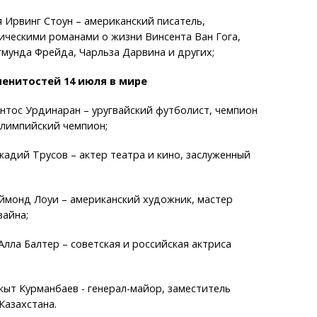
я Ирвинг Стоун – американский писатель,
ическими романами о жизни Винсента Ван Гога,
мунда Фрейда, Чарльза Дарвина и других;
енитостей 14 июля в мире
антос Урдинаран – уругвайский футболист, чемпион
олимпийский чемпион;
ркадий Трусов – актер театра и кино, заслуженный
аймонд Лоуи – американский художник, мастер
айна;
Алла Балтер – советская и российская актриса
акыт Курманбаев - генерал-майор, заместитель
Казахстана.