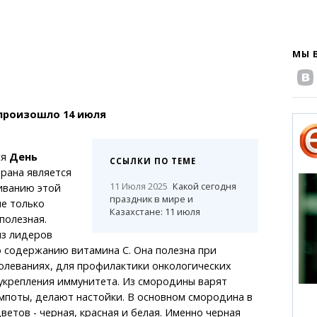
МЫ 
произошло 14 июля
ся
День
ССЫЛКИ ПО ТЕМЕ
трана является
11 Июля 2025
Какой сегодня
иванию этой
праздник в мире и
е только
Казахстане: 11 июля
 полезная.
из лидеров
 содержанию витамина С. Она полезна при
олеваниях, для профилактики онкологических
укрепления иммунитета. Из смородины варят
мпоты, делают настойки. В основном смородина в
ветов - черная, красная и белая. Именно черная