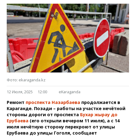
Фото: ekaraganda.kz
12 Июля, 2025
12:00
eKaraganda
Ремонт
проспекта Назарбаева
продолжается в
Караганде. Позади – работы на участке нечётной
стороны дороги от проспекта
Бухар жырау до
Ерубаева
(его открыли вечером 11 июля), а с 14
июля нечётную сторону перекроют от улицы
Ерубаева до улицы Гоголя, сообщает