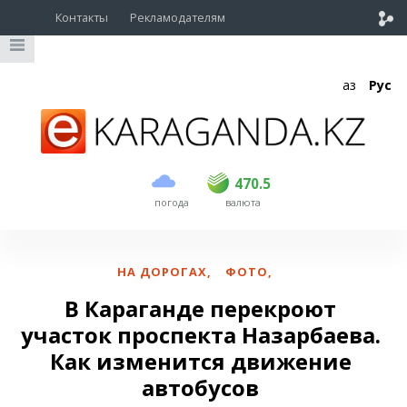
Контакты
Рекламодателям
Қаз
Рус
покупка
продажа
USD
469
470.5
470.5
погода
валюта
EUR
541
545
RUB
5.51
5.6
НА ДОРОГАХ
,
ФОТО
,
В Караганде перекроют
участок проспекта Назарбаева.
Как изменится движение
автобусов