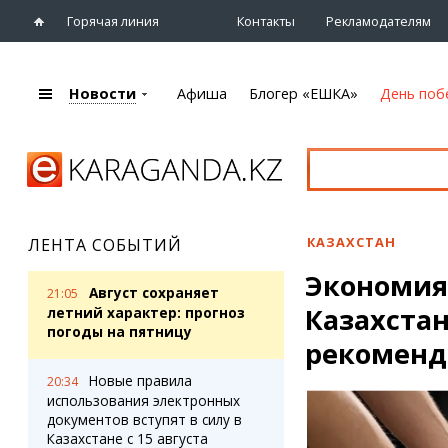
Горячая линия
Контакты
Рекламодателям
Новости
Афиша
Блогер «ЕШКА»
День поб
+7 (7212)
92 09 09
Главная
Афиша
Новости
Новости
Кино
Караганды
Театры
КАЗАХСТАН
ЛЕНТА СОБЫТИЙ
Хроника
Музыка
Экономия 
eTV
Спорт
Август сохраняет
21:05
Рассылка новостей
Казахстан
Выставки
летний характер: прогноз
Персоны
погоды на пятницу
Цирк и зоопарк
рекоменд
Интервью
Новые правила
20:34
использования электронных
Блогер «ЕШКА»
Карты
документов вступят в силу в
Лента блогера
Web-камеры
Казахстане с 15 августа