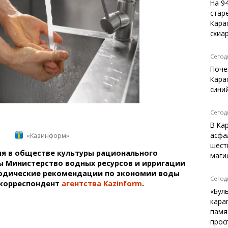
Темиртау
На 9
стар
Балхаш
Кара
Жезказган
схиа
Сегодн
Поче
Справочник
Кара
Расписание транспорта
сини
Автобусные остановки
Экстренные службы
Сегодн
Каталог компаний
В Ка
Купить шины, легко!
асфа
«Казинформ»
шест
я в обществе культуры рационального
маги
ы Министерство водных ресурсов и ирригации
одические рекомендации по экономии воды
Сегодн
 корреспондент
агентства Kazinform
.
«Бул
кара
памя
прос