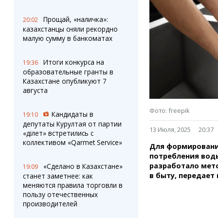
Штрихи
Пробки
Фотокомиксы
Карта Караганды
Прощай, «наличка»:
20:02
Коллаж недели
Организации
казахстанцы сняли рекордно
Ешкин гороскоп
Мой участковый
малую сумму в банкоматах
Перекрытие дорог
Итоги конкурса на
19:36
образовательные гранты в
Сервисы
Медиа
Казахстане опубликуют 7
Переводчик
Фото
августа
Видео
3D-тур
Фото: freepik
Кандидаты в
19:10
Timelapse
депутаты Курултая от партии
13 Июля, 2025
20:37
«Әділет» встретились с
коллективом «Qarmet Service»
Для формировани
потребления вод
разработало мет
«Сделано в Казахстане»
19:09
в быту, передает
станет заметнее: как
меняются правила торговли в
пользу отечественных
производителей