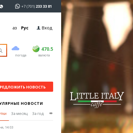
+7 (701)
233 33 81
Қаз
Рус
Вход
покупка
продажа
USD
469
470.5
470.5
погода
валюта
EUR
541
545
RUB
5.51
5.6
РЕДЛОЖИТЬ НОВОСТЬ
УЛЯРНЫЕ НОВОСТИ
∞
утки
За месяц
За год
я, 14:03