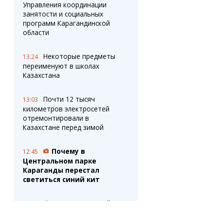
Управления координации
занятости и социальных
программ Карагандинской
области
Некоторые предметы
13:24
переименуют в школах
Казахстана
Почти 12 тысяч
13:03
километров электросетей
отремонтировали в
Казахстане перед зимой
Почему в
12:45
Центральном парке
Караганды перестал
светиться синий кит
В Карагандинской
12:35
области 164 человека