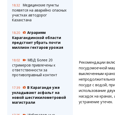
Медицинские пункты
18:32
появятся на аварийно опасных
участках автодорог
Казахстана
Аграриям
18:20
Карагандинской области
предстоит убрать почти
миллион гектаров урожая
МВД: Более 20
18:02
Рекомендации вклю
стримеров привлечены к
посудомоечной маши
ответственности за
выключенным крано
противоправный контент
непродолжительног
посуде с водой, пр
В Караганде уже
17:39
использование дву
укладывают асфальт на
насадок на кранах,
новой шестикилометровой
устранение утечек.
магистрали
Избирательные