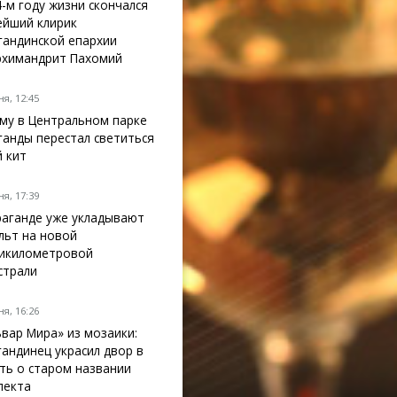
4-м году жизни скончался
ейший клирик
гандинской епархии
рхимандрит Пахомий
я, 12:45
му в Центральном парке
ганды перестал светиться
й кит
я, 17:39
раганде уже укладывают
льт на новой
икилометровой
страли
я, 16:26
ьвар Мира» из мозаики:
гандинец украсил двор в
ть о старом названии
пекта