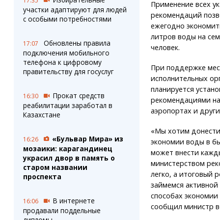
17:35
Применение всех у
участки адаптируют для людей
рекомендаций позв
с особыми потребностями
ежегодно экономит
литров воды на се
Обновлены правила
17:07
человек.
подключения мобильного
телефона к цифровому
При поддержке ме
правительству для госуслуг
исполнительных ор
планируется устан
Прокат средств
16:30
рекомендациями на 
реабилитации заработал в
аэропортах и други
Казахстане
«Мы хотим донести
«Бульвар Мира» из
16:26
экономии воды в бы
мозаики: карагандинец
может внести кажд
украсил двор в память о
министерством рек
старом названии
легко, а итоговый 
проспекта
займемся активной
способах экономии 
В интернете
16:06
сообщил министр в
продавали поддельные
дипломы