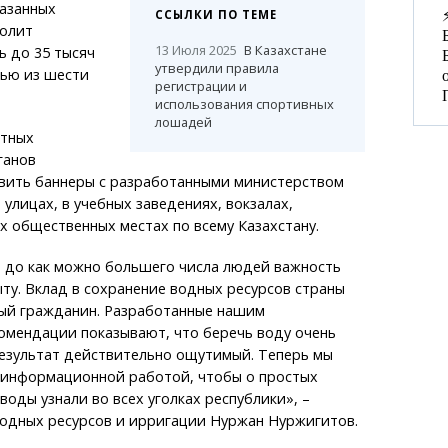
казанных
ССЫЛКИ ПО ТЕМЕ
олит
13 Июля 2025
В Казахстане
ь до 35 тысяч
утвердили правила
мью из шести
регистрации и
использования спортивных
лошадей
стных
ганов
овить баннеры с разработанными министерством
улицах, в учебных заведениях, вокзалах,
х общественных местах по всему Казахстану.
 до как можно большего числа людей важность
ту. Вклад в сохранение водных ресурсов страны
ый гражданин. Разработанные нашим
омендации показывают, что беречь воду очень
результат действительно ощутимый. Теперь мы
 информационной работой, чтобы о простых
воды узнали во всех уголках республики», –
одных ресурсов и ирригации Нуржан Нуржигитов.