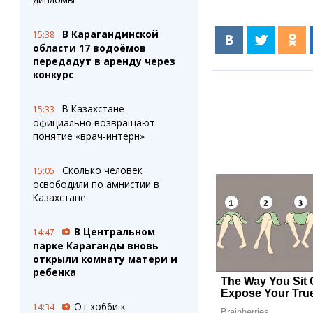
В Карагандинской
15:38
области 17 водоёмов
передадут в аренду через
конкурс
В Казахстане
15:33
официально возвращают
понятие «врач-интерн»
Сколько человек
15:05
освободили по амнистии в
Казахстане
В Центральном
14:47
парке Караганды вновь
открыли комнату матери и
ребенка
От хобби к
14:34