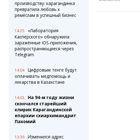
производству: карагандинка
превратила любовь к
ремёслам в успешный бизнес
«Лаборатория
14:25
Касперского» обнаружила
заражённые iOS-приложения,
распространяющиеся через
Telegram
Цифровым тенге будут
14:04
оплачивать медпомощь и
лекарства в Казахстане
На 94-м году жизни
14:03
скончался старейший
клирик Карагандинской
епархии схиархимандрит
Пахомий
Изменился адрес
13:39