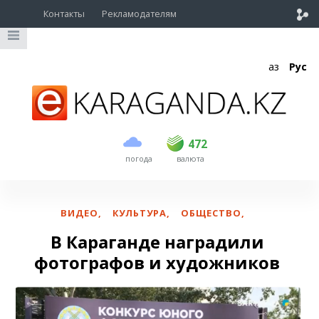
Контакты
Рекламодателям
Қаз
Рус
покупка
продажа
USD
470
472
472
погода
валюта
EUR
539
543
RUB
5.57
5.6
ВИДЕО
,
КУЛЬТУРА
,
ОБЩЕСТВО
,
В Караганде наградили
фотографов и художников